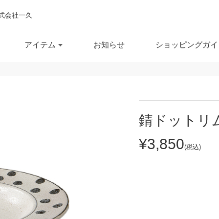
式会社一久
アイテム
お知らせ
ショッピングガイ
閉じ
全ての商品を見る
商品を検索する
錆ドットリム
鉢
ポット・急須
スー
¥3,850
(税込)
鉢
湯呑
徳利
セール商品
OUTLET
予約商品
RECCOMEND
鉢
マグカップ
汁椀
満
10％OFF
20％OFF
30％OFF～
飯茶碗
カップ・タンブラー
箸・