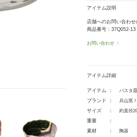
50％OFF～
50％OFF
60％OFF
アイテム説明
抹茶碗・ゆったり碗
箸置
店舗へのお問い合わせ
ーメン鉢・
珈琲碗皿
耐熱
商品番号：37Q052-13
中皿・取皿
大皿
華食器
パスタ皿
ランチプレート・仕切皿
ランチプレート
お問い合わせ
ま皿
付出皿
小鉢
呑水
ノンラップ鉢
中鉢
向付
アイテム詳細
ご飯茶碗
茶漬碗
ラーメン鉢・中華食器
ラーメン鉢
アイテム
パスタ皿 
急須
土瓶
ブランド
兵山窯
蓋付マグ
デミマグ
サイズ
約直径20
プ
タンブラー
焼酎カップ
重量
フグヒレ酒
抹茶碗・ゆったり
素材
陶器