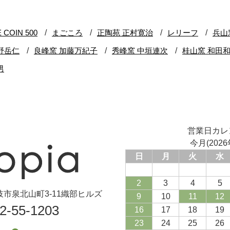
営業日カレ
今月(2026
日
月
火
水
2
3
4
5
県土岐市泉北山町3-11織部ヒルズ
9
10
11
12
72-55-1203
16
17
18
19
23
24
25
26