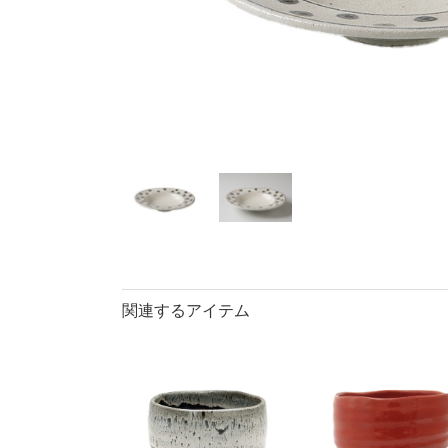
40％OFF
ランチプレート・
丼
90％OFF
仕切皿
ラ
長皿・さんま皿
アイテム
小皿
中
カレー皿・
長皿・さん
小付・珍味
蓋物
盛鉢
小丼
関連するアイテム
ポット
マグカップ
ロックカッ
そば千代口