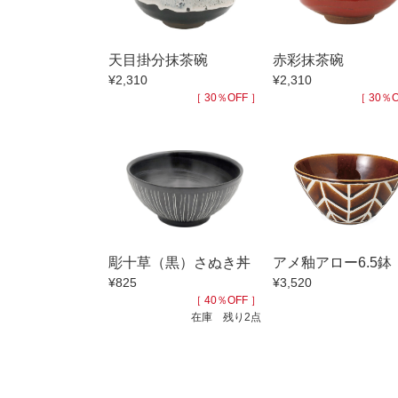
小抹茶碗
徳利・盃
天目掛分抹茶碗
赤彩抹茶碗
そば徳利
¥2,310
¥2,310
箸・カトラ
［ 30％OFF ］
［ 30％O
子供食器
置物
調理雑器
価格
500円未満
彫十草（黒）さぬき丼
アメ釉アロー6.5鉢
500円～99
¥825
¥3,520
1,000円～4,
［ 40％OFF ］
在庫 残り2点
3,000円〜
5,000円〜