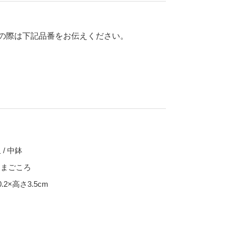
70％OFF
80％OFF
干支
の際は下記品番をお伝えください。
皿
その他
盛皿
仕切皿
千代口
納豆鉢
大鉢
丼
ポット・急須・土瓶
/ 中鉢
湯呑
まごころ
カップ・タンブラー
.2×高さ3.5cm
ビアカップ
碗
抹茶碗