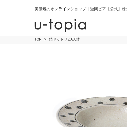
美濃焼のオンラインショップ｜遊陶ピア【公式】株
錆ドットリム6.0鉢
TOP
こだわり条件で絞り込み
小皿
小
キーワード
中皿・取皿
中
商品タイプ
通常商品
大皿
大
セール
30％OFF未
カレー皿・
ご
パスタ皿