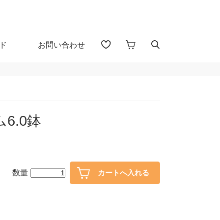
ド
お問い合わせ
アイテム検索（全 1655 点)
る
6.0鉢
プカップ
子供食器
・盃
ガラス
数量
・漆器
花器・インテリア
30％OFF
40％OFF～
カトラリー
置物