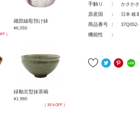
ゆったり碗
珈琲碗皿
手触り
かさか
徳利
冷酒器
原産国
日本 岐
織部線彫預け鉢
汁椀・漆器
汁椀
商品番号
37Q052-
¥6,050
リー
箸
箸置
FF ］
機能性
ガラス
花器・インテリア
アフロビューティ
干支
むし碗
茶道具
99円未満
100円～
200円～
緑釉京型抹茶碗
9円
500円～
600円～
700円～
¥1,980
999円
1,000円〜
1,500円〜
2,000円〜
［ 30％OFF ］
3,500円〜
4,000円〜
4,500円〜
6,000円〜
7,000円〜
8,000円〜