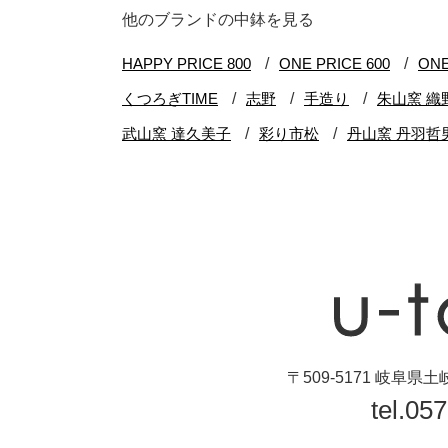
ブランド・窯名・
他のブランドの中鉢を見る
作家名
特集
カラー
素材
機能性
手ざわり
〒509-5171 岐阜
tel.05
柄