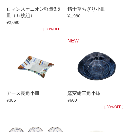
手ざわり
ロマンスオニオン軽量3.5
錆十草ちぎり小皿
皿（５枚組）
¥1,980
¥2,090
柄
［ 30％OFF ］
NEW
アース長角小皿
窯変紺三角小鉢
¥385
¥660
［ 30％OFF ］