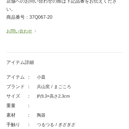
店舗へのお問い合わせの際は下記品番をお伝えくださ
マグカップ
蓋付マグ
い。
商品番号：37Q067-20
ロックカップ
タンブラー
そば千代口
フグヒレ酒
お問い合わせ
小抹茶碗
ゆったり碗
徳利・盃
徳利
そば徳利
汁椀・漆器
アイテム詳細
箸・カトラリー
箸
アイテム
小皿
子供食器
ガラス
ブランド
兵山窯
まごころ
置物
アフロビューティ
サイズ
約9.3×高さ2.3cm
調理雑器
むし碗
重量
素材
陶器
価格
500円未満
99円未満
100円～
手触り
つるつる
ぎざぎざ