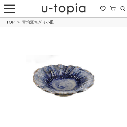
TOP
青均窯ちぎり小皿
こだわり条件で絞り込み
キーワード
商品タイプ
通常商品
セール商品
OUTLET
予約商