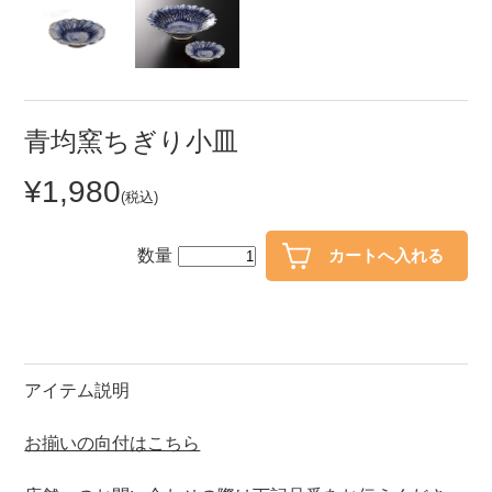
セール
30％OFF未満
10％OFF
20％OFF
50％OFF～
50％OFF
60％OFF
青均窯ちぎり小皿
¥1,980
アイテム
(税込)
小皿
中皿・取皿
カレー皿・パスタ皿
ランチプレート・仕切皿
数量
長皿・さんま皿
付出皿
小付・珍味
呑水
蓋物
中鉢
アイテム説明
盛鉢
ご飯茶碗
お揃いの向付はこちら
小丼
ラーメン鉢・中華食器
ポット
急須