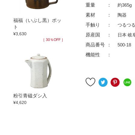
ゆったり碗
珈琲碗皿
重量
約365g
徳利
冷酒器
素材
陶器
福福（いぶし黒）ポッ
汁椀・漆器
汁椀
手触り
つるつ
ト
リー
箸
箸置
¥3,630
原産国
日本 岐
［ 30％OFF ］
ガラス
花器・インテリア
商品番号
500-18
アフロビューティ
干支
機能性
むし碗
茶道具
99円未満
100円～
200円～
9円
500円～
600円～
700円～
粉引青磁ダシ入
999円
1,000円〜
1,500円〜
2,000円〜
¥4,620
3,500円〜
4,000円〜
4,500円〜
6,000円〜
7,000円〜
8,000円〜