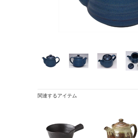
40％OFF
ランチプレート・
丼
90％OFF
仕切皿
ラ
長皿・さんま皿
アイテム
小皿
中
カレー皿・
長皿・さん
小付・珍味
蓋物
盛鉢
小丼
関連するアイテム
ポット
マグカップ
ロックカッ
そば千代口