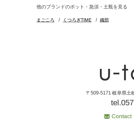
ブランド・窯名・
他のブランドのポット・急須・土瓶を見る
作家名
特集
カラー
素材
機能性
〒509-5171 岐阜
tel.05
手ざわり
Contact
柄