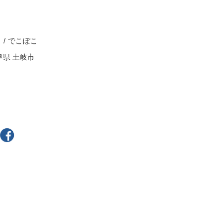
スープカップ
ぐい呑・盃
茶托
る
でこぼこ
耐熱食器
阜県 土岐市
一輪立
その他
300円～
400円～
800円～
900円～
2,500円〜
5,000円～9,999円
9,000円〜
10,000円以上