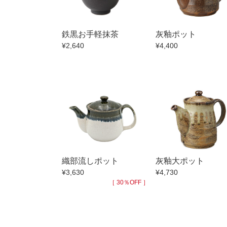
小抹茶碗
徳利・盃
鉄黒お手軽抹茶
灰釉ポット
そば徳利
¥2,640
¥4,400
箸・カトラ
子供食器
置物
調理雑器
価格
500円未満
500円～99
織部流しポット
灰釉大ポット
1,000円～4,
¥3,630
¥4,730
［ 30％OFF ］
3,000円〜
5,000円〜