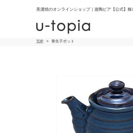
美濃焼のオンラインショップ｜遊陶ピア【公式】株
青生子ポット
TOP
こだわり条件で絞り込み
小皿
小
キーワード
中皿・取皿
中
商品タイプ
通常商品
大皿
大
セール
30％OFF未
カレー皿・
ご
パスタ皿