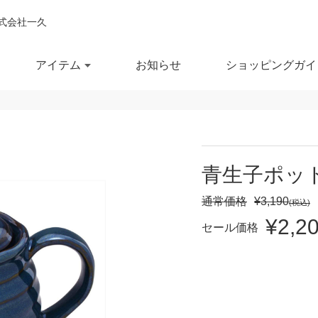
式会社一久
アイテム
お知らせ
ショッピングガイ
閉じ
全ての商品を見る
商品を検索する
青生子ポッ
鉢
ポット・急須
スー
通常価格
¥3,190
(税込)
¥2,2
鉢
湯呑
徳利
セール価格
セール商品
OUTLET
予約商品
RECCOMEND
鉢
マグカップ
汁椀
満
10％OFF
20％OFF
30％OFF～
飯茶碗
カップ・タンブラー
箸・