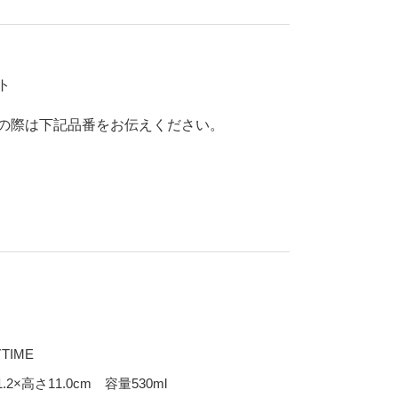
70％OFF
80％OFF
干支
皿
その他
ト
盛皿
仕切皿
の際は下記品番をお伝えください。
千代口
納豆鉢
大鉢
丼
ポット・急須・土瓶
湯呑
カップ・タンブラー
ビアカップ
TIME
碗
抹茶碗
.2×高さ11.0cm 容量530ml