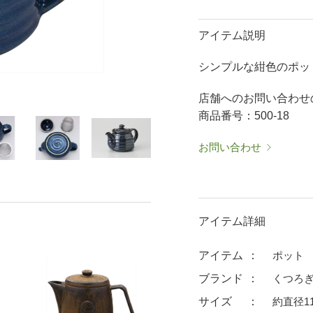
50％OFF～
50％OFF
60％OFF
抹茶碗・ゆったり碗
箸置
アイテム説明
ーメン鉢・
珈琲碗皿
耐熱
シンプルな紺色のポッ
中皿・取皿
大皿
華食器
パスタ皿
ランチプレート・仕切皿
ランチプレート
店舗へのお問い合わせ
ま皿
付出皿
小鉢
商品番号：500-18
呑水
ノンラップ鉢
お問い合わせ
中鉢
向付
ご飯茶碗
茶漬碗
ラーメン鉢・中華食器
ラーメン鉢
アイテム詳細
急須
土瓶
蓋付マグ
デミマグ
アイテム
ポット
プ
タンブラー
焼酎カップ
ブランド
くつろぎ
フグヒレ酒
抹茶碗・ゆったり
サイズ
約直径11