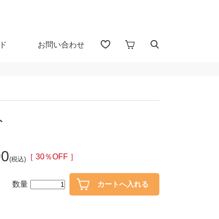
ド
お問い合わせ
アイテム検索（全 1655 点)
る
ト
プカップ
子供食器
00
・盃
ガラス
［ 30％OFF ］
(税込)
・漆器
花器・インテリア
数量
30％OFF
40％OFF～
カトラリー
置物