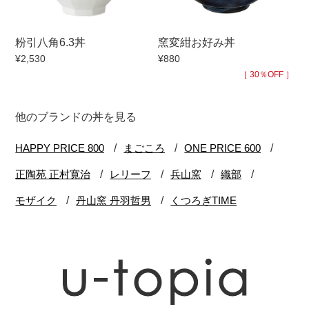
粉引八角6.3丼
窯変紺お好み丼
¥2,530
¥880
［ 30％OFF ］
他のブランドの丼を見る