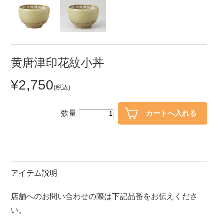
セール
30％OFF未満
10％OFF
20％OFF
50％OFF～
50％OFF
60％OFF
黄唐津印花紋小丼
¥2,750
アイテム
(税込)
小皿
中皿・取皿
カレー皿・パスタ皿
ランチプレート・仕切皿
数量
長皿・さんま皿
付出皿
小付・珍味
呑水
蓋物
中鉢
アイテム説明
盛鉢
ご飯茶碗
店舗へのお問い合わせの際は下記品番をお伝えくださ
小丼
ラーメン鉢・中華食器
い。
ポット
急須