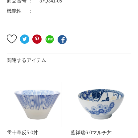
商品番号
37Q341-05
500円～
600円～
700円～
機能性
1,500円〜
2,000円〜
2,500円〜
5,000円～9,999円
5,000円〜
6,000円〜
ブランド・窯名・作家名
関連するアイテム
特集
カラー
素材
機能性
雫十草反5.0丼
藍祥瑞6.0マルチ丼