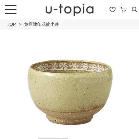
TOP
黄唐津印花紋小丼
こだわり条件で絞り込み
キーワード
商品タイプ
通常商品
セール商品
OUTLET
予約商