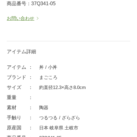
商品番号：37Q341-05
マグカップ
蓋付マグ
お問い合わせ
ロックカップ
タンブラー
そば千代口
フグヒレ酒
小抹茶碗
ゆったり碗
徳利・盃
徳利
アイテム詳細
そば徳利
汁椀・漆器
アイテム
丼
小丼
箸・カトラリー
箸
ブランド
まごころ
子供食器
ガラス
サイズ
約直径12.3×高さ8.0cm
置物
アフロビューティ
重量
調理雑器
むし碗
素材
陶器
手触り
つるつる
ざらざら
価格
原産国
日本 岐阜県 土岐市
500円未満
99円未満
100円～