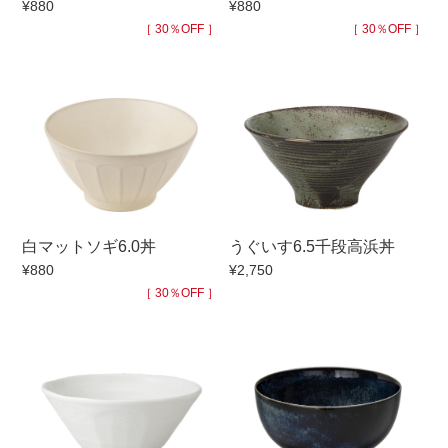
¥880
¥880
手ざわり
［ 30％OFF ］
［ 30％OFF ］
柄
白マットソギ6.0丼
うぐいす6.5千段高浜丼
¥880
¥2,750
［ 30％OFF ］