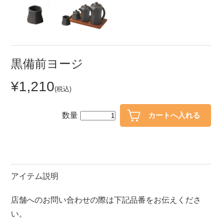
セール
30％OFF未満
10％OFF
20％OFF
50％OFF～
50％OFF
60％OFF
黒備前ヨージ
¥1,210
アイテム
(税込)
小皿
中皿・取皿
カレー皿・パスタ皿
ランチプレート・仕切皿
数量
長皿・さんま皿
付出皿
小付・珍味
呑水
蓋物
中鉢
アイテム説明
盛鉢
ご飯茶碗
店舗へのお問い合わせの際は下記品番をお伝えくださ
小丼
ラーメン鉢・中華食器
い。
ポット
急須