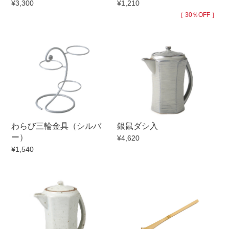
¥3,300
¥1,210
手ざわり
［ 30％OFF ］
柄
わらび三輪金具（シルバ
銀鼠ダシ入
ー）
¥4,620
¥1,540