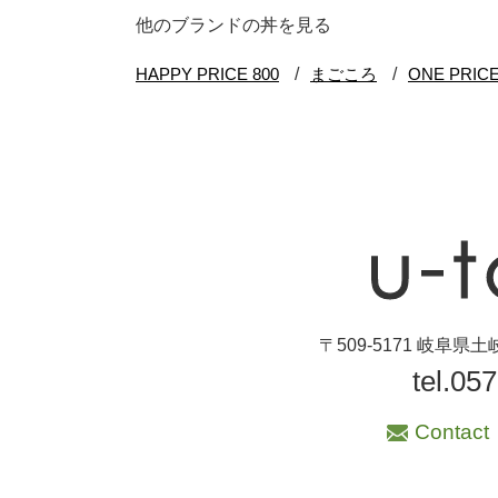
ブランド・窯名・
他のブランドの丼を見る
作家名
特集
カラー
素材
機能性
〒509-5171 岐阜
tel.05
手ざわり
Contact
柄