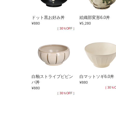
小抹茶碗
徳利・盃
ドット黒お好み丼
絵織部変形6.0丼
そば徳利
¥880
¥5,280
箸・カトラ
［ 30％OFF ］
子供食器
置物
調理雑器
価格
500円未満
白釉ストライプビビン
白マットソギ6.0丼
500円～99
バ丼
¥880
1,000円～4,
［ 30％O
¥880
［ 30％OFF ］
3,000円〜
5,000円〜