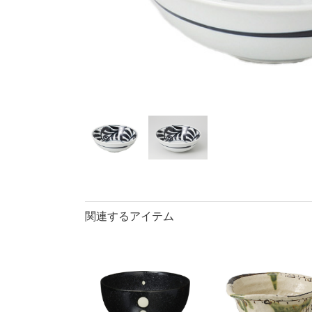
40％OFF
ランチプレート・
丼
90％OFF
仕切皿
ラ
長皿・さんま皿
アイテム
小皿
中
カレー皿・
長皿・さん
小付・珍味
蓋物
盛鉢
小丼
関連するアイテム
ポット
マグカップ
ロックカッ
そば千代口