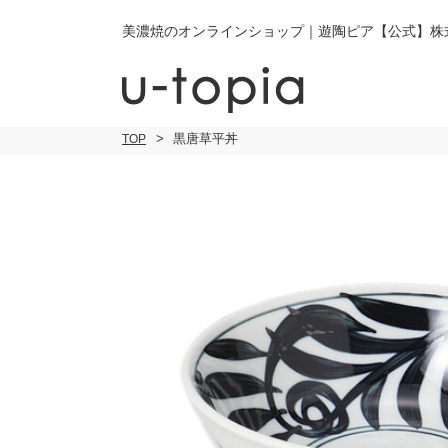
美濃焼のオンラインショップ｜遊陶ピア【公式】株
黒唐草平丼
TOP
こだわり条件で絞り込み
小皿
小
キーワード
中皿・取皿
中
商品タイプ
通常商品
大皿
大
セール
30％OFF未
カレー皿・
ご
パスタ皿