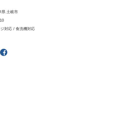
スープカップ
る
ぐい呑・盃
阜県 土岐市
茶托
10
耐熱食器
ンジ対応
食洗機対応
一輪立
その他
300円～
400円～
800円～
900円～
2,500円〜
5,000円～9,999円
9,000円〜
10,000円以上