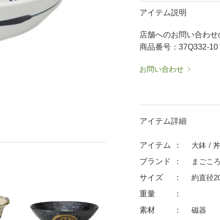
50％OFF～
50％OFF
60％OFF
アイテム説明
抹茶碗・ゆったり碗
箸置
店舗へのお問い合わせ
ーメン鉢・
珈琲碗皿
耐熱
商品番号：37Q332-10
中皿・取皿
大皿
華食器
パスタ皿
ランチプレート・仕切皿
ランチプレート
お問い合わせ
ま皿
付出皿
小鉢
呑水
ノンラップ鉢
中鉢
向付
アイテム詳細
ご飯茶碗
茶漬碗
ラーメン鉢・中華食器
ラーメン鉢
アイテム
大鉢
急須
土瓶
ブランド
まごこ
蓋付マグ
デミマグ
サイズ
約直径20
プ
タンブラー
焼酎カップ
重量
フグヒレ酒
抹茶碗・ゆったり
素材
磁器