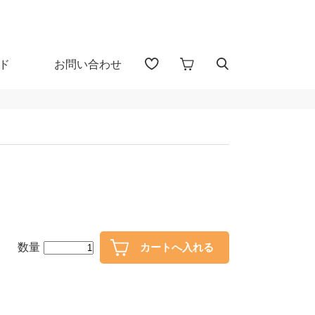
ド
お問い合わせ
アイテム検索（全 1655 点)
る
プカップ
子供食器
・盃
ガラス
数量
・漆器
花器・インテリア
30％OFF
40％OFF～
カトラリー
置物