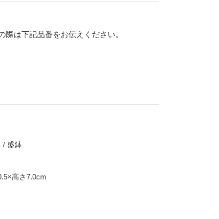
70％OFF
80％OFF
干支
の際は下記品番をお伝えください。
皿
その他
盛皿
仕切皿
千代口
納豆鉢
大鉢
丼
ポット・急須・土瓶
丼
盛鉢
湯呑
ろ
カップ・タンブラー
.5×高さ7.0cm
ビアカップ
碗
抹茶碗