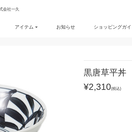
式会社一久
アイテム
お知らせ
ショッピングガイ
閉じ
全ての商品を見る
商品を検索する
黒唐草平丼
鉢
ポット・急須
スー
¥2,310
(税込)
鉢
湯呑
徳利
セール商品
OUTLET
予約商品
RECCOMEND
鉢
マグカップ
汁椀
満
10％OFF
20％OFF
30％OFF～
飯茶碗
カップ・タンブラー
箸・