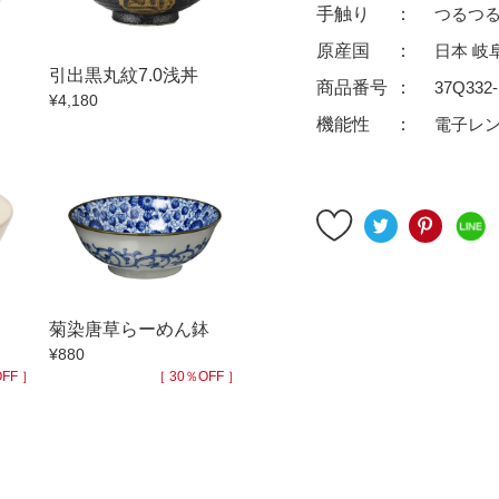
ゆったり碗
珈琲碗皿
手触り
つるつ
徳利
冷酒器
原産国
日本 岐
引出黒丸紋7.0浅丼
汁椀・漆器
汁椀
商品番号
37Q332-
¥4,180
リー
箸
箸置
機能性
電子レ
ガラス
花器・インテリア
アフロビューティ
干支
むし碗
茶道具
99円未満
100円～
200円～
菊染唐草らーめん鉢
9円
500円～
600円～
700円～
¥880
999円
1,000円〜
1,500円〜
2,000円〜
FF ］
［ 30％OFF ］
3,500円〜
4,000円〜
4,500円〜
6,000円〜
7,000円〜
8,000円〜