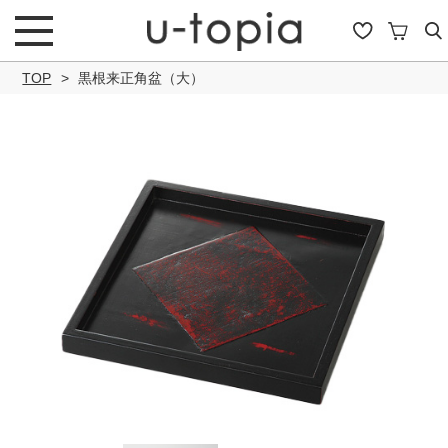
TOP
黒根来正角盆（大）
こだわり条件で絞り込み
キーワード
商品タイプ
通常商品
セール商品
OUTLET
予約商