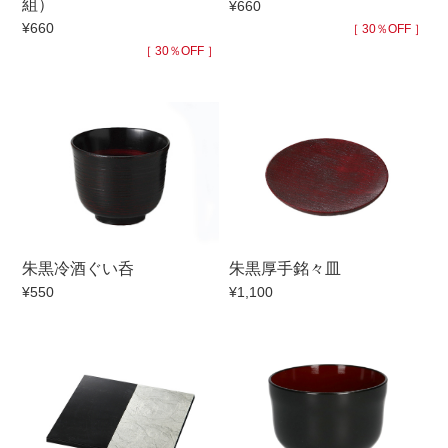
組）
¥660
¥660
手ざわり
［ 30％OFF ］
［ 30％OFF ］
柄
朱黒冷酒ぐい呑
朱黒厚手銘々皿
¥550
¥1,100