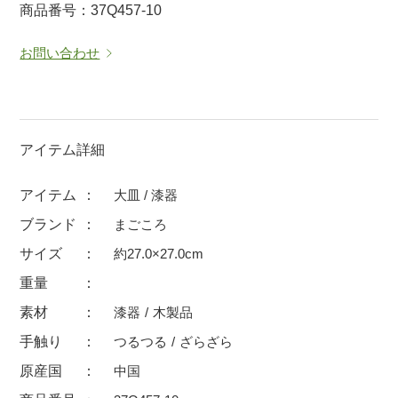
商品番号：37Q457-10
マグカップ
蓋付マグ
お問い合わせ
ロックカップ
タンブラー
そば千代口
フグヒレ酒
小抹茶碗
ゆったり碗
徳利・盃
徳利
アイテム詳細
そば徳利
汁椀・漆器
アイテム
大皿 / 漆器
箸・カトラリー
箸
ブランド
まごころ
子供食器
ガラス
サイズ
約27.0×27.0cm
置物
アフロビューティ
重量
調理雑器
むし碗
素材
漆器
木製品
手触り
つるつる
ざらざら
価格
原産国
中国
500円未満
99円未満
100円～