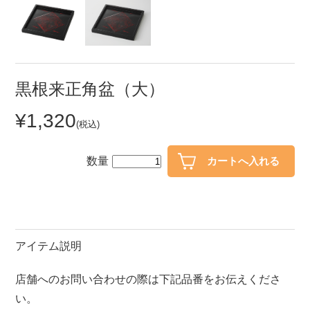
セール
30％OFF未満
10％OFF
20％OFF
50％OFF～
50％OFF
60％OFF
黒根来正角盆（大）
¥1,320
アイテム
(税込)
小皿
中皿・取皿
カレー皿・パスタ皿
ランチプレート・仕切皿
数量
長皿・さんま皿
付出皿
小付・珍味
呑水
蓋物
中鉢
アイテム説明
盛鉢
ご飯茶碗
店舗へのお問い合わせの際は下記品番をお伝えくださ
小丼
ラーメン鉢・中華食器
い。
ポット
急須