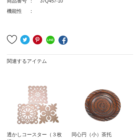
商品番号
37Q457-10
500円～
600円～
700円～
機能性
1,500円〜
2,000円〜
2,500円〜
5,000円～9,999円
5,000円〜
6,000円〜
ブランド・窯名・作家名
関連するアイテム
特集
カラー
素材
機能性
透かしコースター（３枚
同心円（小）茶托