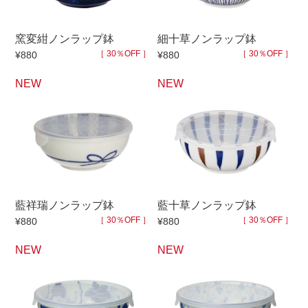
セール
窯変紺ノンラップ鉢
細十草ノンラップ鉢
30％OFF未満
10％OFF
20％OFF
［ 30％OFF ］
［ 30％OFF ］
¥880
¥880
50％OFF～
50％OFF
60％OFF
NEW
NEW
アイテム
小皿
中皿・取皿
カレー皿・パスタ皿
ランチプレート・仕切皿
長皿・さんま皿
付出皿
藍祥瑞ノンラップ鉢
藍十草ノンラップ鉢
小付・珍味
呑水
［ 30％OFF ］
［ 30％OFF ］
¥880
¥880
蓋物
中鉢
NEW
NEW
盛鉢
ご飯茶碗
小丼
ラーメン鉢・中華食器
ポット
急須