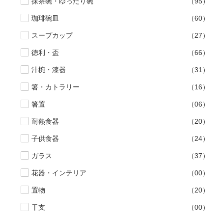
抹茶碗・ゆったり碗
（95）
珈琲碗皿
（60）
スープカップ
（27）
徳利・盃
（66）
汁椀・漆器
（31）
箸・カトラリー
（16）
箸置
（06）
耐熱食器
（20）
子供食器
（24）
ガラス
（37）
花器・インテリア
（00）
置物
（20）
干支
（00）