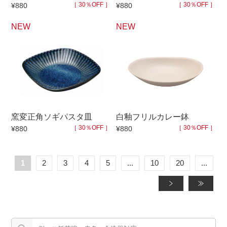
［ 30％OFF ］
［ 30％OFF ］
¥880
¥880
NEW
NEW
窯変正角ソギパスタ皿
白釉フリルカレー鉢
［ 30％OFF ］
［ 30％OFF ］
¥880
¥880
1
2
3
4
5
...
10
20
...
»
»