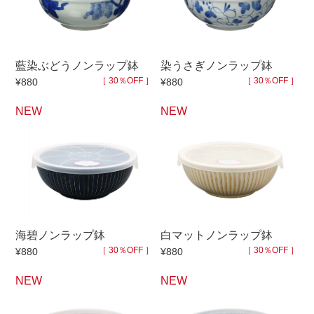
マグカップ
蓋付マグ
ロックカップ
タンブラー
藍染ぶどうノンラップ鉢
染うさぎノンラップ鉢
そば千代口
フグヒレ酒
［ 30％OFF ］
［ 30％OFF ］
¥880
¥880
小抹茶碗
ゆったり碗
NEW
NEW
徳利・盃
徳利
そば徳利
汁椀・漆器
箸・カトラリー
箸
子供食器
ガラス
置物
アフロビューティ
海碧ノンラップ鉢
白マットノンラップ鉢
調理雑器
むし碗
［ 30％OFF ］
［ 30％OFF ］
¥880
¥880
NEW
NEW
価格
500円未満
99円未満
100円～