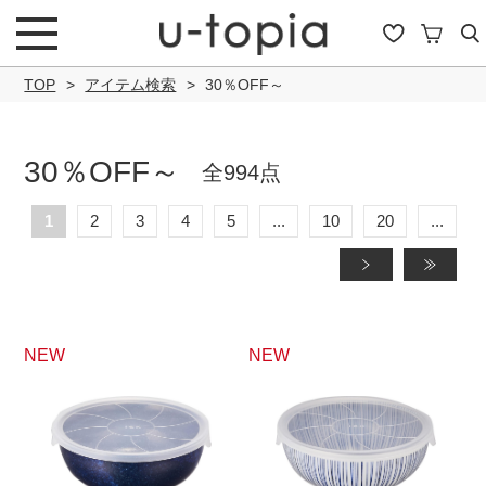
TOP
アイテム検索
30％OFF～
30％OFF～
全994点
こだわり条件で絞り込み
1
2
3
4
5
...
10
20
...
»
»
キーワード
NEW
NEW
商品タイプ
通常商品
セール商品
OUTLET
予約商