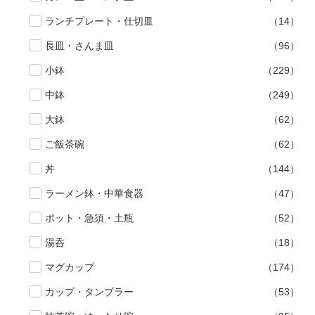
ランチプレート・仕切皿
（14）
長皿・さんま皿
（96）
小鉢
（229）
中鉢
（249）
大鉢
（62）
ご飯茶碗
（62）
丼
（144）
ラーメン鉢・中華食器
（47）
ポット・急須・土瓶
（52）
湯呑
（18）
マグカップ
（174）
カップ・タンブラー
（53）