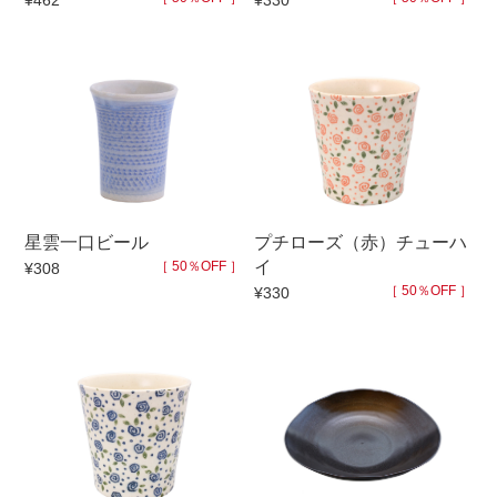
¥462
¥330
セール
30％OFF未満
10％OFF
20％OFF
50％OFF～
50％OFF
60％OFF
アイテム
小皿
中皿・取皿
星雲一口ビール
プチローズ（赤）チューハ
カレー皿・パスタ皿
ランチプレート・仕切皿
イ
［ 50％OFF ］
¥308
［ 50％OFF ］
¥330
長皿・さんま皿
付出皿
小付・珍味
呑水
蓋物
中鉢
盛鉢
ご飯茶碗
小丼
ラーメン鉢・中華食器
ポット
急須