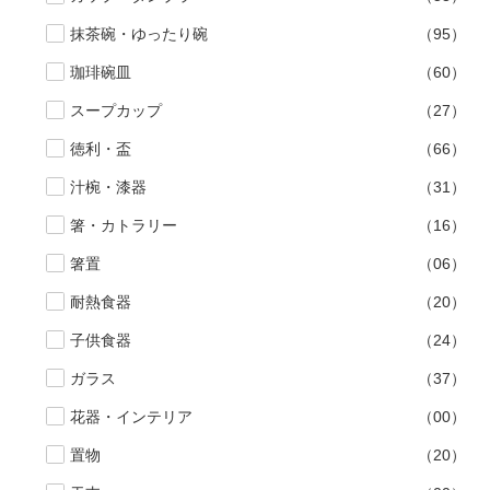
抹茶碗・ゆったり碗
（95）
珈琲碗皿
（60）
スープカップ
（27）
徳利・盃
（66）
汁椀・漆器
（31）
箸・カトラリー
（16）
箸置
（06）
耐熱食器
（20）
子供食器
（24）
ガラス
（37）
花器・インテリア
（00）
置物
（20）