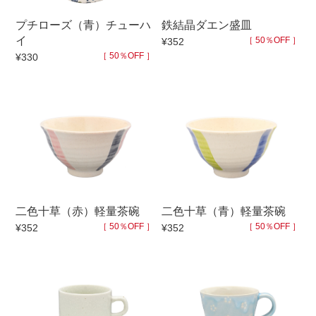
マグカップ
蓋付マグ
プチローズ（青）チューハ
鉄結晶ダエン盛皿
イ
［ 50％OFF ］
¥352
ロックカップ
タンブラー
［ 50％OFF ］
¥330
そば千代口
フグヒレ酒
小抹茶碗
ゆったり碗
徳利・盃
徳利
そば徳利
汁椀・漆器
箸・カトラリー
箸
子供食器
ガラス
二色十草（赤）軽量茶碗
二色十草（青）軽量茶碗
置物
アフロビューティ
［ 50％OFF ］
［ 50％OFF ］
¥352
¥352
調理雑器
むし碗
価格
500円未満
99円未満
100円～