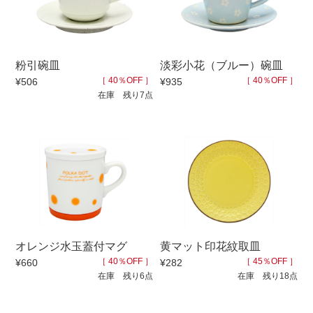
500円～
600円～
700円～
1,500円〜
2,000円〜
2,500円〜
5,000円～9,999円
5,000円〜
6,000円〜
粉引碗皿
淡彩小花（ブルー）碗皿
［ 40％OFF ］
［ 40％OFF ］
¥506
¥935
在庫 残り7点
ブランド・窯名・作家名
特集
カラー
素材
オレンジ水玉蓋付マグ
黄マット印花紋取皿
［ 40％OFF ］
［ 45％OFF ］
¥660
¥282
在庫 残り6点
在庫 残り18点
機能性