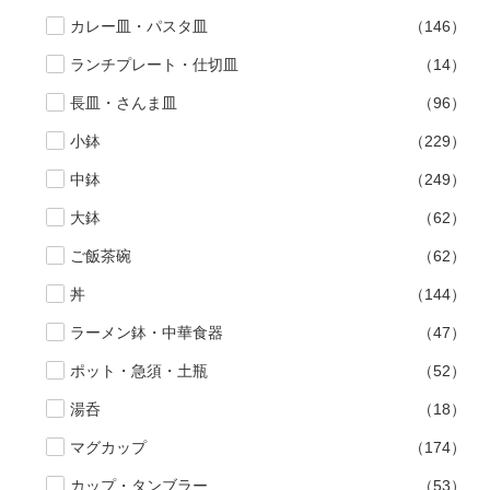
カレー皿・パスタ皿
（146）
ランチプレート・仕切皿
（14）
長皿・さんま皿
（96）
小鉢
（229）
中鉢
（249）
大鉢
（62）
ご飯茶碗
（62）
丼
（144）
ラーメン鉢・中華食器
（47）
ポット・急須・土瓶
（52）
湯呑
（18）
マグカップ
（174）
カップ・タンブラー
（53）