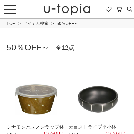
TOP
アイテム検索
50％OFF～
50％OFF～
全12点
こだわり条件で絞り込み
キーワード
商品タイプ
シナモン水玉ノンラップ鉢
天目ストライプ平小鉢
通常商品
セール商品
OUTLET
予約商
［ 50％OFF ］
［ 50％OFF ］