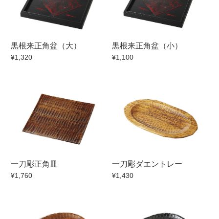
マグカップ
蓋付マグ
ロックカップ
タンブラー
黒根来正角盆（大）
黒根来正角盆（小）
そば千代口
フグヒレ酒
¥1,320
¥1,100
小抹茶碗
ゆったり碗
徳利・盃
徳利
そば徳利
汁椀・漆器
箸・カトラリー
箸
子供食器
ガラス
置物
アフロビューティ
一刀彫正角皿
一刀彫ダエントレー
調理雑器
むし碗
¥1,760
¥1,430
価格
500円未満
99円未満
100円～