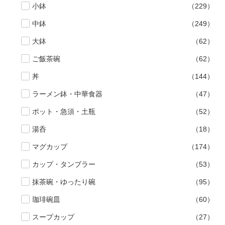
小鉢
（229）
中鉢
（249）
大鉢
（62）
ご飯茶碗
（62）
丼
（144）
ラーメン鉢・中華食器
（47）
ポット・急須・土瓶
（52）
湯呑
（18）
マグカップ
（174）
カップ・タンブラー
（53）
抹茶碗・ゆったり碗
（95）
珈琲碗皿
（60）
スープカップ
（27）