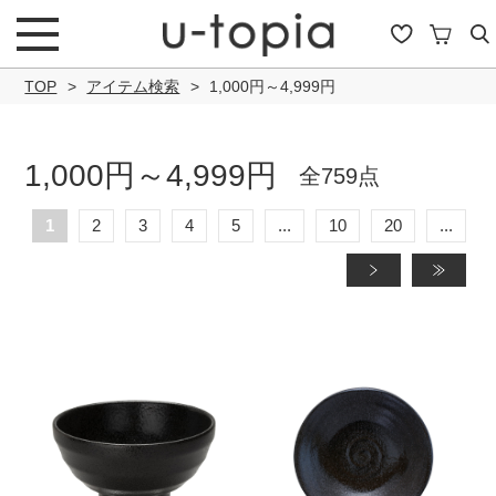
TOP
アイテム検索
1,000円～4,999円
1,000円～4,999円
全759点
こだわり条件で絞り込み
1
2
3
4
5
...
10
20
...
»
»
キーワード
商品タイプ
通常商品
セール商品
OUTLET
予約商