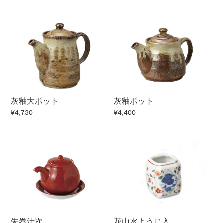
灰釉大ポット
灰釉ポット
¥4,730
¥4,400
朱巻汁次
花山水ようじ入