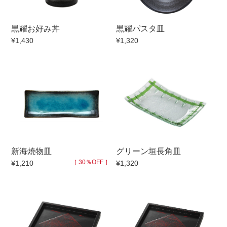
セール
黒耀お好み丼
黒耀パスタ皿
30％OFF未満
10％OFF
20％OFF
¥1,430
¥1,320
50％OFF～
50％OFF
60％OFF
アイテム
小皿
中皿・取皿
カレー皿・パスタ皿
ランチプレート・仕切皿
長皿・さんま皿
付出皿
新海焼物皿
グリーン垣長角皿
小付・珍味
呑水
［ 30％OFF ］
¥1,210
¥1,320
蓋物
中鉢
盛鉢
ご飯茶碗
小丼
ラーメン鉢・中華食器
ポット
急須