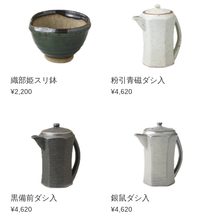
手ざわり
柄
織部姫スリ鉢
粉引青磁ダシ入
¥2,200
¥4,620
黒備前ダシ入
銀鼠ダシ入
¥4,620
¥4,620