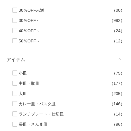
30％OFF未満
（00）
30％OFF～
（992）
40％OFF～
（24）
50％OFF～
（12）
アイテム
小皿
（75）
中皿・取皿
（177）
大皿
（205）
カレー皿・パスタ皿
（146）
ランチプレート・仕切皿
（14）
長皿・さんま皿
（96）