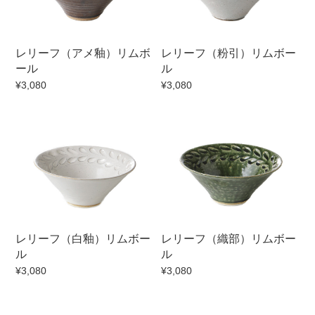
マグカップ
蓋付マグ
ロックカップ
タンブラー
レリーフ（アメ釉）リムボ
レリーフ（粉引）リムボー
ール
ル
そば千代口
フグヒレ酒
¥3,080
¥3,080
小抹茶碗
ゆったり碗
徳利・盃
徳利
そば徳利
汁椀・漆器
箸・カトラリー
箸
子供食器
ガラス
置物
アフロビューティ
レリーフ（白釉）リムボー
レリーフ（織部）リムボー
調理雑器
むし碗
ル
ル
¥3,080
¥3,080
価格
500円未満
99円未満
100円～