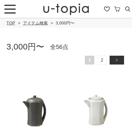
TOP
アイテム検索
3,000円〜
3,000円〜
全56点
こだわり条件で絞り込み
1
2
»
キーワード
商品タイプ
通常商品
セール商品
OUTLET
予約商