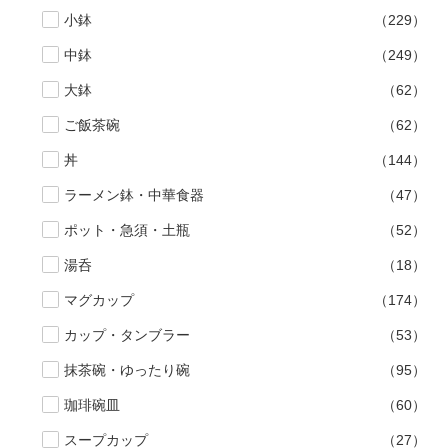
小鉢
（229）
中鉢
（249）
大鉢
（62）
ご飯茶碗
（62）
丼
（144）
ラーメン鉢・中華食器
（47）
ポット・急須・土瓶
（52）
湯呑
（18）
マグカップ
（174）
カップ・タンブラー
（53）
抹茶碗・ゆったり碗
（95）
珈琲碗皿
（60）
スープカップ
（27）