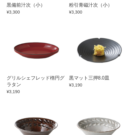
黒備前汁次（小）
粉引青磁汁次（小）
¥3,300
¥3,300
セール
30％OFF未満
10％OFF
20％OFF
50％OFF～
50％OFF
60％OFF
アイテム
小皿
中皿・取皿
カレー皿・パスタ皿
ランチプレート・仕切皿
グリルシェフレッド楕円グ
黒マット三押8.0皿
長皿・さんま皿
付出皿
ラタン
¥3,190
小付・珍味
呑水
¥3,190
蓋物
中鉢
盛鉢
ご飯茶碗
小丼
ラーメン鉢・中華食器
ポット
急須