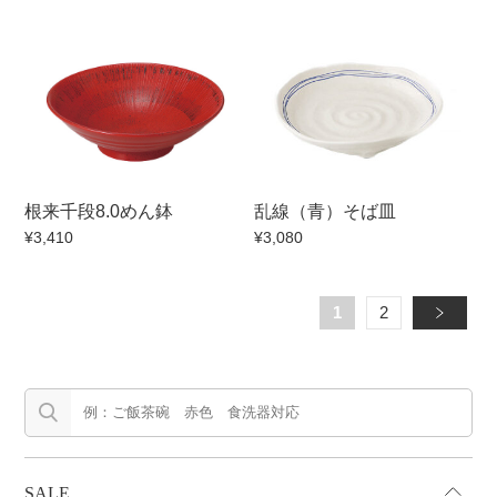
根来千段8.0めん鉢
乱線（青）そば皿
¥3,410
¥3,080
1
2
»
SALE