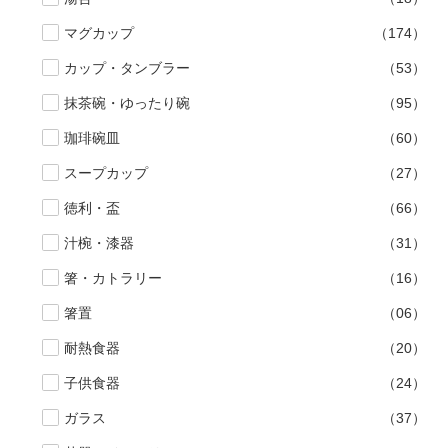
500円～
600円～
700円～
マグカップ
（174）
1,500円〜
2,000円〜
2,500円〜
カップ・タンブラー
（53）
5,000円～9,999円
5,000円〜
6,000円〜
抹茶碗・ゆったり碗
（95）
珈琲碗皿
（60）
ブランド・窯名・作家名
スープカップ
（27）
徳利・盃
（66）
特集
汁椀・漆器
（31）
箸・カトラリー
（16）
カラー
箸置
（06）
素材
耐熱食器
（20）
子供食器
（24）
機能性
ガラス
（37）