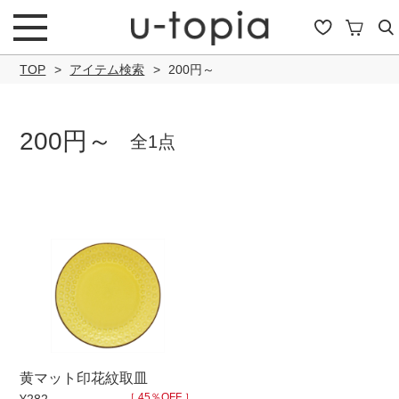
TOP
アイテム検索
200円～
200円～
全1点
こだわり条件で絞り込み
キーワード
商品タイプ
黄マット印花紋取皿
通常商品
セール商品
OUTLET
予約商
［ 45％OFF ］