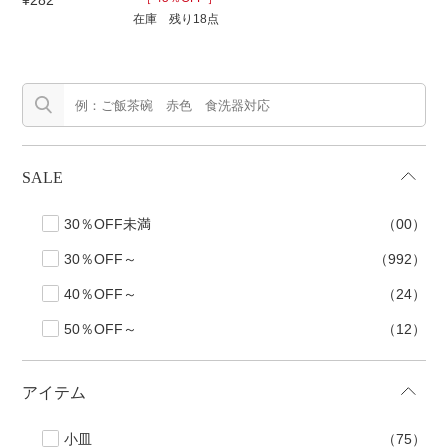
¥282
在庫 残り18点
セール
30％OFF未満
10％OFF
20％OFF
50％OFF～
50％OFF
60％OFF
アイテム
SALE
小皿
中皿・取皿
30％OFF未満
（00）
カレー皿・パスタ皿
ランチプレート・仕切皿
30％OFF～
（992）
長皿・さんま皿
付出皿
40％OFF～
（24）
小付・珍味
呑水
50％OFF～
（12）
蓋物
中鉢
盛鉢
ご飯茶碗
アイテム
小丼
ラーメン鉢・中華食器
小皿
（75）
ポット
急須