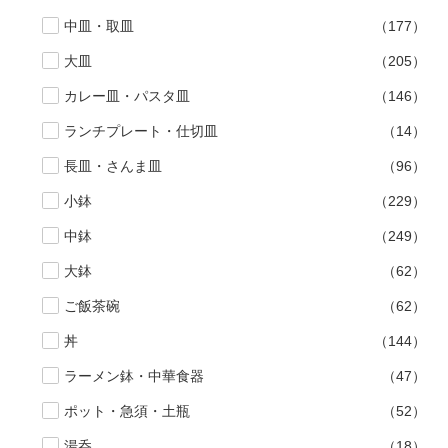
中皿・取皿
（177）
マグカップ
蓋付マグ
大皿
（205）
ロックカップ
タンブラー
カレー皿・パスタ皿
（146）
そば千代口
フグヒレ酒
ランチプレート・仕切皿
（14）
小抹茶碗
ゆったり碗
長皿・さんま皿
（96）
徳利・盃
徳利
小鉢
（229）
そば徳利
汁椀・漆器
中鉢
（249）
箸・カトラリー
箸
大鉢
（62）
子供食器
ガラス
ご飯茶碗
（62）
置物
アフロビューティ
丼
（144）
調理雑器
むし碗
ラーメン鉢・中華食器
（47）
価格
ポット・急須・土瓶
（52）
500円未満
99円未満
100円～
湯呑
（18）