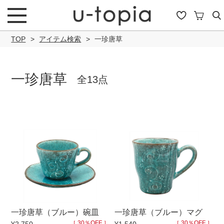
TOP
アイテム検索
一珍唐草
一珍唐草
全13点
こだわり条件で絞り込み
キーワード
商品タイプ
一珍唐草（ブルー）碗皿
一珍唐草（ブルー）マグ
通常商品
セール商品
OUTLET
予約商
［ 30％OFF ］
［ 30％OFF ］