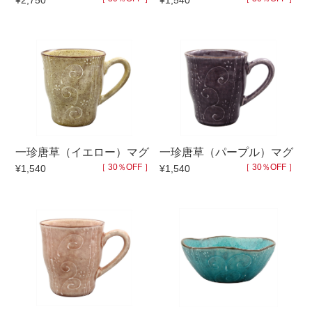
¥2,750
¥1,540
セール
30％OFF未満
10％OFF
20％OFF
50％OFF～
50％OFF
60％OFF
アイテム
小皿
中皿・取皿
一珍唐草（イエロー）マグ
一珍唐草（パープル）マグ
カレー皿・パスタ皿
ランチプレート・仕切皿
［ 30％OFF ］
［ 30％OFF ］
¥1,540
¥1,540
長皿・さんま皿
付出皿
小付・珍味
呑水
蓋物
中鉢
盛鉢
ご飯茶碗
小丼
ラーメン鉢・中華食器
ポット
急須