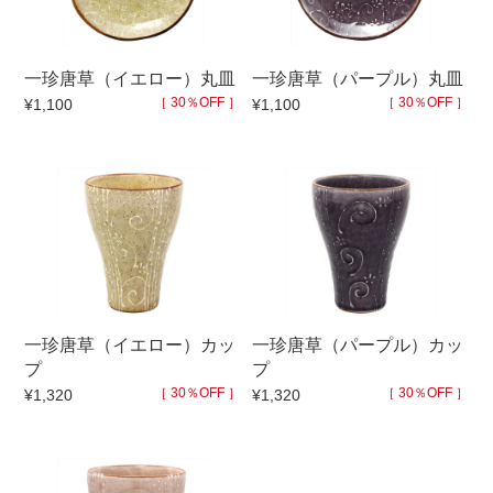
500円～
600円～
700円～
1,500円〜
2,000円〜
2,500円〜
一珍唐草（イエロー）丸皿
一珍唐草（パープル）丸皿
5,000円～9,999円
5,000円〜
6,000円〜
［ 30％OFF ］
［ 30％OFF ］
¥1,100
¥1,100
ブランド・窯名・作家名
特集
カラー
一珍唐草（イエロー）カッ
一珍唐草（パープル）カッ
プ
プ
素材
［ 30％OFF ］
［ 30％OFF ］
¥1,320
¥1,320
機能性