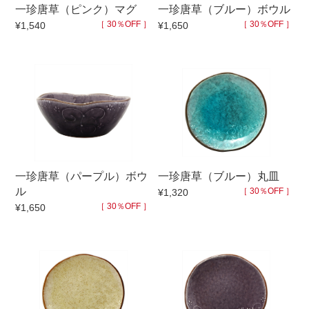
一珍唐草（ピンク）マグ
一珍唐草（ブルー）ボウル
マグカップ
蓋付マグ
［ 30％OFF ］
［ 30％OFF ］
¥1,540
¥1,650
ロックカップ
タンブラー
そば千代口
フグヒレ酒
小抹茶碗
ゆったり碗
徳利・盃
徳利
そば徳利
汁椀・漆器
箸・カトラリー
箸
一珍唐草（パープル）ボウ
一珍唐草（ブルー）丸皿
子供食器
ガラス
ル
［ 30％OFF ］
¥1,320
［ 30％OFF ］
¥1,650
置物
アフロビューティ
調理雑器
むし碗
価格
500円未満
99円未満
100円～