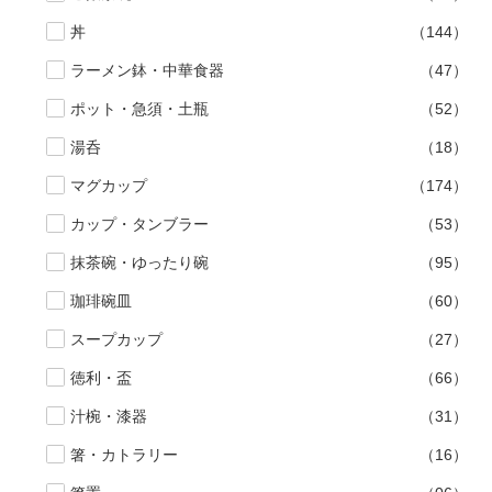
丼
（144）
ラーメン鉢・中華食器
（47）
ポット・急須・土瓶
（52）
湯呑
（18）
マグカップ
（174）
カップ・タンブラー
（53）
抹茶碗・ゆったり碗
（95）
珈琲碗皿
（60）
スープカップ
（27）
徳利・盃
（66）
汁椀・漆器
（31）
箸・カトラリー
（16）