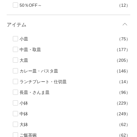
50％OFF～
（12）
アイテム
小皿
（75）
中皿・取皿
（177）
大皿
（205）
カレー皿・パスタ皿
（146）
ランチプレート・仕切皿
（14）
長皿・さんま皿
（96）
小鉢
（229）
中鉢
（249）
大鉢
（62）
ご飯茶碗
（62）