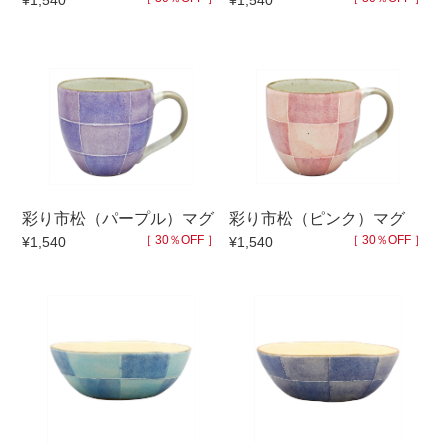
¥1,540
¥1,540
セール
30％OFF未満
10％OFF
20％OFF
50％OFF～
50％OFF
60％OFF
アイテム
小皿
中皿・取皿
彩り市松（パープル）マグ
彩り市松（ピンク）マグ
カレー皿・パスタ皿
ランチプレート・仕切皿
［ 30％OFF ］
［ 30％OFF ］
¥1,540
¥1,540
長皿・さんま皿
付出皿
小付・珍味
呑水
蓋物
中鉢
盛鉢
ご飯茶碗
小丼
ラーメン鉢・中華食器
ポット
急須