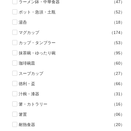
ラーメン鉢・中華食器
（47）
ポット・急須・土瓶
（52）
湯呑
（18）
マグカップ
（174）
カップ・タンブラー
（53）
抹茶碗・ゆったり碗
（95）
珈琲碗皿
（60）
スープカップ
（27）
徳利・盃
（66）
汁椀・漆器
（31）
箸・カトラリー
（16）
箸置
（06）
耐熱食器
（20）