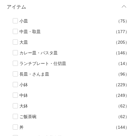
アイテム
手ざわり
小皿
（75）
柄
中皿・取皿
（177）
大皿
（205）
カレー皿・パスタ皿
（146）
ランチプレート・仕切皿
（14）
長皿・さんま皿
（96）
小鉢
（229）
中鉢
（249）
大鉢
（62）
ご飯茶碗
（62）
丼
（144）