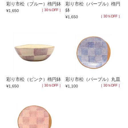
彩り市松（ブルー）楕円鉢
彩り市松（パープル）楕円
マグカップ
蓋付マグ
鉢
［ 30％OFF ］
¥1,650
［ 30％OFF ］
¥1,650
ロックカップ
タンブラー
そば千代口
フグヒレ酒
小抹茶碗
ゆったり碗
徳利・盃
徳利
そば徳利
汁椀・漆器
箸・カトラリー
箸
子供食器
ガラス
彩り市松（ピンク）楕円鉢
彩り市松（パープル）丸皿
［ 30％OFF ］
［ 30％OFF ］
¥1,650
¥1,100
置物
アフロビューティ
調理雑器
むし碗
価格
500円未満
99円未満
100円～