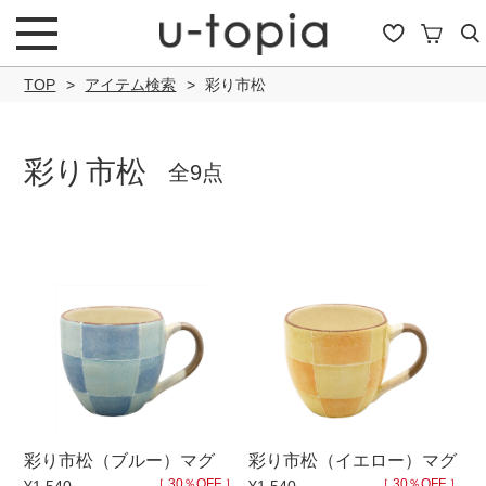
TOP
アイテム検索
彩り市松
彩り市松
全9点
こだわり条件で絞り込み
キーワード
商品タイプ
彩り市松（ブルー）マグ
彩り市松（イエロー）マグ
通常商品
セール商品
OUTLET
予約商
［ 30％OFF ］
［ 30％OFF ］