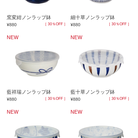
セール
窯変紺ノンラップ鉢
細十草ノンラップ鉢
30％OFF未満
10％OFF
20％OFF
［ 30％OFF ］
［ 30％OFF ］
¥880
¥880
50％OFF～
50％OFF
60％OFF
NEW
NEW
アイテム
小皿
中皿・取皿
カレー皿・パスタ皿
ランチプレート・仕切皿
長皿・さんま皿
付出皿
藍祥瑞ノンラップ鉢
藍十草ノンラップ鉢
小付・珍味
呑水
［ 30％OFF ］
［ 30％OFF ］
¥880
¥880
蓋物
中鉢
NEW
NEW
盛鉢
ご飯茶碗
小丼
ラーメン鉢・中華食器
ポット
急須