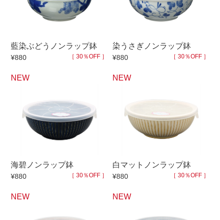
マグカップ
蓋付マグ
ロックカップ
タンブラー
藍染ぶどうノンラップ鉢
染うさぎノンラップ鉢
そば千代口
フグヒレ酒
［ 30％OFF ］
［ 30％OFF ］
¥880
¥880
小抹茶碗
ゆったり碗
NEW
NEW
徳利・盃
徳利
そば徳利
汁椀・漆器
箸・カトラリー
箸
子供食器
ガラス
置物
アフロビューティ
海碧ノンラップ鉢
白マットノンラップ鉢
調理雑器
むし碗
［ 30％OFF ］
［ 30％OFF ］
¥880
¥880
NEW
NEW
価格
500円未満
99円未満
100円～