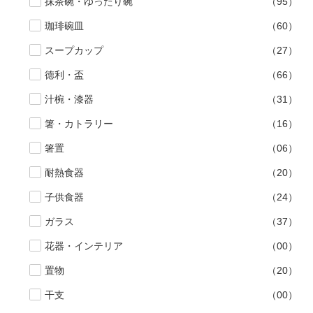
抹茶碗・ゆったり碗
（95）
珈琲碗皿
（60）
スープカップ
（27）
徳利・盃
（66）
汁椀・漆器
（31）
箸・カトラリー
（16）
箸置
（06）
耐熱食器
（20）
子供食器
（24）
ガラス
（37）
花器・インテリア
（00）
置物
（20）
干支
（00）