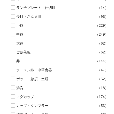
ランチプレート・仕切皿
（14）
長皿・さんま皿
（96）
小鉢
（229）
中鉢
（249）
大鉢
（62）
ご飯茶碗
（62）
丼
（144）
ラーメン鉢・中華食器
（47）
ポット・急須・土瓶
（52）
湯呑
（18）
マグカップ
（174）
カップ・タンブラー
（53）