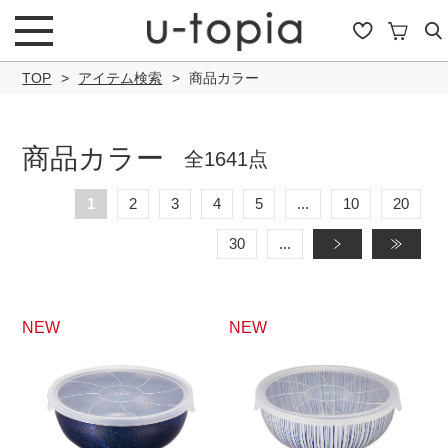
TOP
アイテム検索
商品カラー
商品カラー
全1641点
こだわり条件で絞り込み
1
2
3
4
5
...
10
20
30
...
»
»
キーワード
NEW
NEW
商品タイプ
通常商品
セール商品
OUTLET
予約商