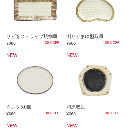
手ざわり
柄
サビ巻ストライプ焼物皿
渕サビまゆ型取皿
［ 30％OFF ］
［ 30％OFF ］
¥880
¥660
NEW
NEW
クレタ5.0皿
和黒取皿
［ 30％OFF ］
［ 30％OFF ］
¥660
¥660
NEW
NEW