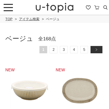
TOP
アイテム検索
ベージュ
ベージュ
全168点
こだわり条件で絞り込み
1
2
3
4
5
»
キーワード
NEW
NEW
商品タイプ
通常商品
セール商品
OUTLET
予約商