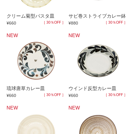
マグカップ
蓋付マグ
クリーム菊型パスタ皿
サビ巻ストライプカレー鉢
ロックカップ
タンブラー
［ 30％OFF ］
［ 30％OFF ］
¥660
¥880
そば千代口
フグヒレ酒
NEW
NEW
小抹茶碗
ゆったり碗
徳利・盃
徳利
そば徳利
汁椀・漆器
箸・カトラリー
箸
子供食器
ガラス
琉球唐草カレー皿
ウインド反型カレー皿
置物
アフロビューティ
［ 30％OFF ］
［ 30％OFF ］
¥660
¥660
調理雑器
むし碗
NEW
NEW
価格
500円未満
99円未満
100円～