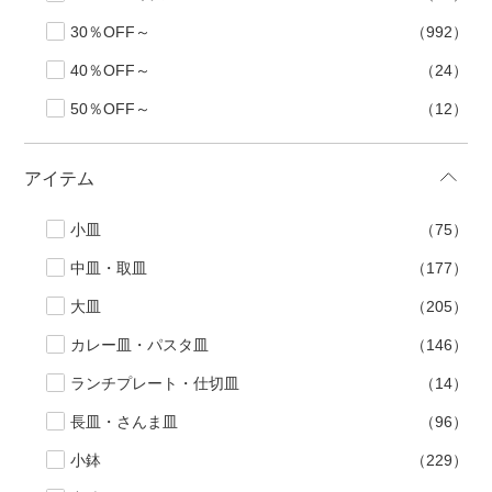
30％OFF～
（992）
40％OFF～
（24）
50％OFF～
（12）
アイテム
小皿
（75）
中皿・取皿
（177）
大皿
（205）
カレー皿・パスタ皿
（146）
ランチプレート・仕切皿
（14）
長皿・さんま皿
（96）
小鉢
（229）