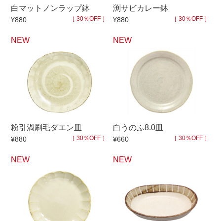
白マットノンラップ鉢
渕サビカレー鉢
［ 30％OFF ］
［ 30％OFF ］
¥880
¥880
セール
30％OFF未満
10％OFF
20％OFF
NEW
NEW
50％OFF～
50％OFF
60％OFF
アイテム
小皿
中皿・取皿
カレー皿・パスタ皿
ランチプレート・仕切皿
粉引渦刷毛ダエン皿
白うのふ8.0皿
長皿・さんま皿
付出皿
［ 30％OFF ］
［ 30％OFF ］
¥880
¥660
小付・珍味
呑水
NEW
NEW
蓋物
中鉢
盛鉢
ご飯茶碗
小丼
ラーメン鉢・中華食器
ポット
急須