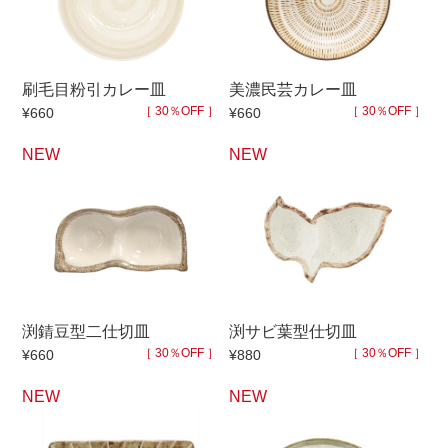
500円～
600円～
700円～
1,500円〜
2,000円〜
2,500円〜
5,000円～9,999円
5,000円〜
6,000円〜
刷毛目粉引カレー皿
美濃民芸カレー皿
［ 30％OFF ］
［ 30％OFF ］
¥660
¥660
ブランド・窯名・作家名
NEW
NEW
特集
カラー
渕錆豆型二仕切皿
渕サビ葉型仕切皿
素材
［ 30％OFF ］
［ 30％OFF ］
¥660
¥880
NEW
NEW
機能性