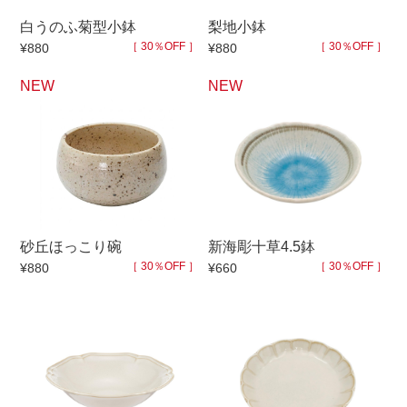
白うのふ菊型小鉢
梨地小鉢
［ 30％OFF ］
［ 30％OFF ］
¥880
¥880
NEW
NEW
砂丘ほっこり碗
新海彫十草4.5鉢
［ 30％OFF ］
［ 30％OFF ］
¥880
¥660