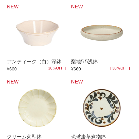
NEW
NEW
アンティーク（白）深鉢
梨地5.5浅鉢
［ 30％OFF ］
［ 30％OFF ］
¥660
¥660
NEW
NEW
クリーム菊型鉢
琉球唐草煮物鉢