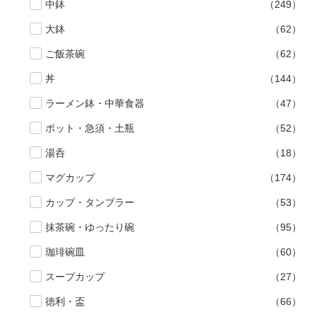
中鉢
（249）
大鉢
（62）
ご飯茶碗
（62）
丼
（144）
ラーメン鉢・中華食器
（47）
ポット・急須・土瓶
（52）
湯呑
（18）
マグカップ
（174）
カップ・タンブラー
（53）
抹茶碗・ゆったり碗
（95）
珈琲碗皿
（60）
スープカップ
（27）
徳利・盃
（66）