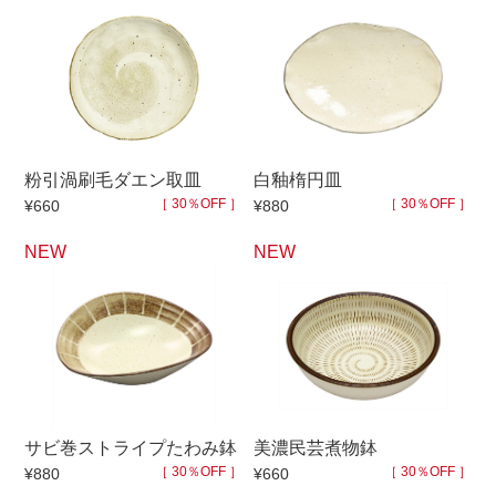
粉引渦刷毛ダエン取皿
白釉楕円皿
［ 30％OFF ］
［ 30％OFF ］
¥660
¥880
NEW
NEW
サビ巻ストライプたわみ鉢
美濃民芸煮物鉢
［ 30％OFF ］
［ 30％OFF ］
¥880
¥660