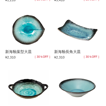
¥1,210
¥3,410
セール
30％OFF未満
10％OFF
20％OFF
50％OFF～
50％OFF
60％OFF
アイテム
小皿
中皿・取皿
新海釉葉型大皿
新海釉長角大皿
カレー皿・パスタ皿
ランチプレート・仕切皿
［ 30％OFF ］
［ 30％OFF ］
¥2,310
¥2,310
長皿・さんま皿
付出皿
小付・珍味
呑水
蓋物
中鉢
盛鉢
ご飯茶碗
小丼
ラーメン鉢・中華食器
ポット
急須