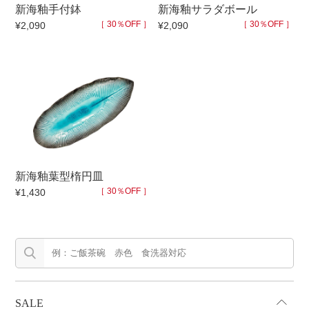
新海釉手付鉢
新海釉サラダボール
マグカップ
蓋付マグ
［ 30％OFF ］
［ 30％OFF ］
¥2,090
¥2,090
ロックカップ
タンブラー
そば千代口
フグヒレ酒
小抹茶碗
ゆったり碗
徳利・盃
徳利
そば徳利
汁椀・漆器
箸・カトラリー
箸
新海釉葉型楕円皿
子供食器
ガラス
［ 30％OFF ］
¥1,430
置物
アフロビューティ
調理雑器
むし碗
価格
500円未満
99円未満
100円～
SALE