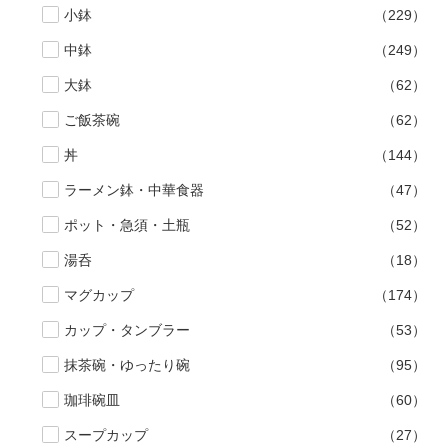
小鉢
（229）
手ざわり
中鉢
（249）
大鉢
（62）
柄
ご飯茶碗
（62）
丼
（144）
ラーメン鉢・中華食器
（47）
ポット・急須・土瓶
（52）
湯呑
（18）
マグカップ
（174）
カップ・タンブラー
（53）
抹茶碗・ゆったり碗
（95）
珈琲碗皿
（60）
スープカップ
（27）