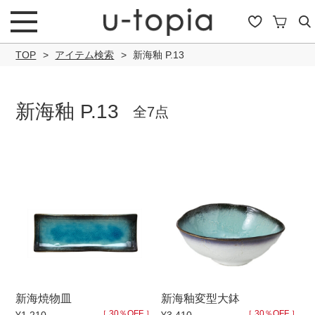
TOP
アイテム検索
新海釉 P.13
新海釉 P.13
全7点
こだわり条件で絞り込み
キーワード
商品タイプ
新海焼物皿
新海釉変型大鉢
通常商品
セール商品
OUTLET
予約商
［ 30％OFF ］
［ 30％OFF ］