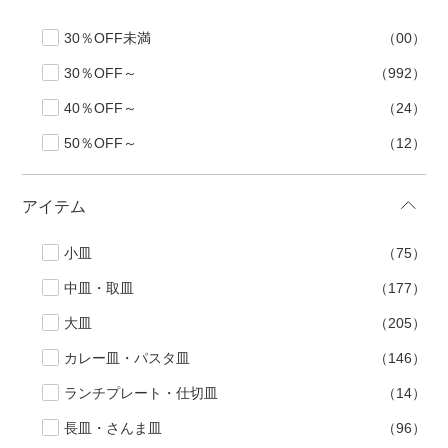
500円～
600円～
700円～
30％OFF未満
（00）
1,500円〜
2,000円〜
2,500円〜
30％OFF～
（992）
5,000円～9,999円
5,000円〜
6,000円〜
40％OFF～
（24）
50％OFF～
（12）
ブランド・窯名・作家名
アイテム
特集
小皿
（75）
カラー
中皿・取皿
（177）
大皿
（205）
素材
カレー皿・パスタ皿
（146）
ランチプレート・仕切皿
（14）
機能性
長皿・さんま皿
（96）