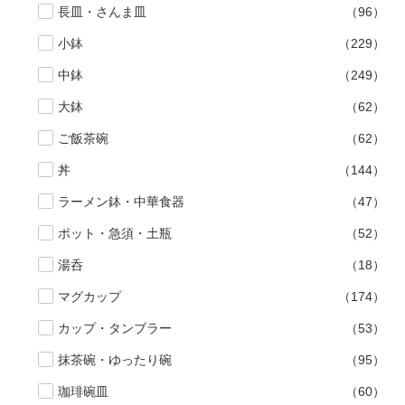
長皿・さんま皿
（96）
小鉢
（229）
中鉢
（249）
大鉢
（62）
ご飯茶碗
（62）
丼
（144）
ラーメン鉢・中華食器
（47）
ポット・急須・土瓶
（52）
湯呑
（18）
マグカップ
（174）
カップ・タンブラー
（53）
抹茶碗・ゆったり碗
（95）
珈琲碗皿
（60）