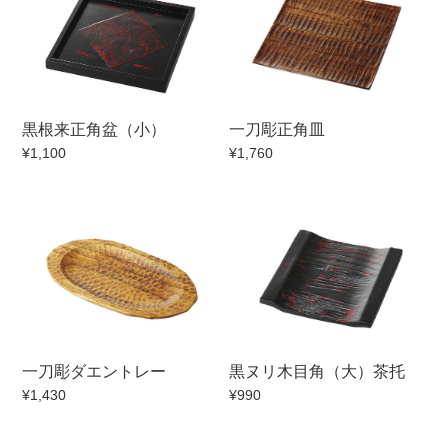
マグカップ
蓋付マグ
ロックカップ
タンブラー
そば千代口
フグヒレ酒
黒根来正角盆（小）
一刀彫正角皿
小抹茶碗
ゆったり碗
¥1,100
¥1,760
徳利・盃
徳利
そば徳利
汁椀・漆器
箸・カトラリー
箸
子供食器
ガラス
置物
アフロビューティ
調理雑器
むし碗
一刀彫ダエントレー
黒ヌリ木目角（大）茶托
¥1,430
¥990
価格
500円未満
99円未満
100円～