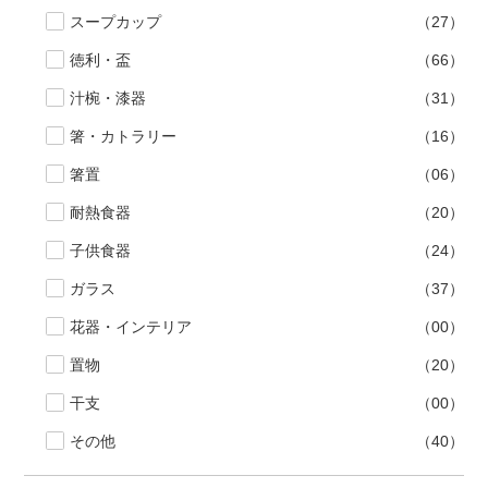
スープカップ
（27）
徳利・盃
（66）
汁椀・漆器
（31）
箸・カトラリー
（16）
箸置
（06）
耐熱食器
（20）
子供食器
（24）
ガラス
（37）
花器・インテリア
（00）
置物
（20）
干支
（00）
その他
（40）