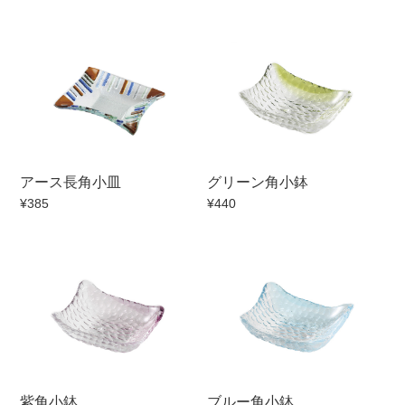
手ざわり
柄
アース長角小皿
グリーン角小鉢
¥385
¥440
紫角小鉢
ブルー角小鉢