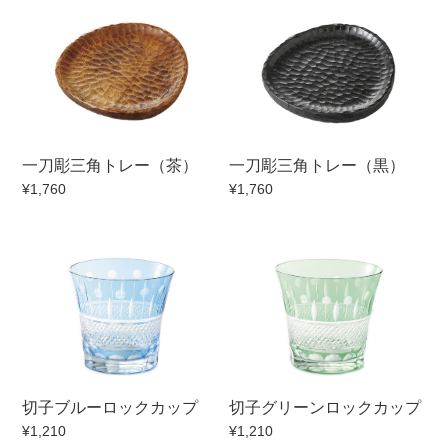
500円～
600円～
700円～
1,500円〜
2,000円〜
2,500円〜
5,000円～9,999円
5,000円〜
6,000円〜
ブランド・窯名・作家名
一刀彫三角トレー（茶）
一刀彫三角トレー（黒）
¥1,760
¥1,760
特集
カラー
素材
切子ブルーロックカップ
切子グリーンロックカップ
機能性
¥1,210
¥1,210