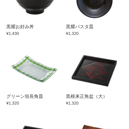
セール
30％OFF未満
10％OFF
20％OFF
黒耀お好み丼
黒耀パスタ皿
50％OFF～
50％OFF
60％OFF
¥1,430
¥1,320
アイテム
小皿
中皿・取皿
カレー皿・パスタ皿
ランチプレート・仕切皿
長皿・さんま皿
付出皿
小付・珍味
呑水
グリーン垣長角皿
黒根来正角盆（大）
蓋物
中鉢
¥1,320
¥1,320
盛鉢
ご飯茶碗
小丼
ラーメン鉢・中華食器
ポット
急須