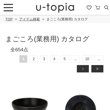
TOP
アイテム検索
まごころ(業務用) カタログ
まごころ(業務用) カタログ
こだわり条件で絞り込み
全654点
1
2
3
4
5
...
10
...
»
»
キーワード
商品タイプ
通常商品
セール商品
OUTLET
予約商