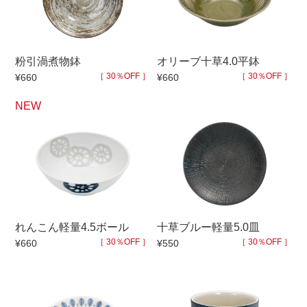
500円～
600円～
700円～
1,500円〜
2,000円〜
2,500円〜
5,000円～9,999円
5,000円〜
6,000円〜
粉引渦煮物鉢
オリーブ十草4.0平鉢
［ 30％OFF ］
［ 30％OFF ］
¥660
¥660
ブランド・窯名・作家名
NEW
特集
カラー
れんこん軽量4.5ボール
十草ブルー軽量5.0皿
素材
［ 30％OFF ］
［ 30％OFF ］
¥660
¥550
機能性