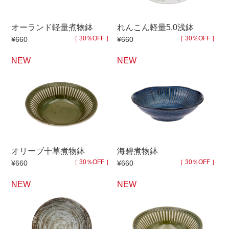
マグカップ
蓋付マグ
オーランド軽量煮物鉢
れんこん軽量5.0浅鉢
ロックカップ
タンブラー
［ 30％OFF ］
［ 30％OFF ］
¥660
¥660
そば千代口
フグヒレ酒
NEW
NEW
小抹茶碗
ゆったり碗
徳利・盃
徳利
そば徳利
汁椀・漆器
箸・カトラリー
箸
子供食器
ガラス
オリーブ十草煮物鉢
海碧煮物鉢
置物
アフロビューティ
［ 30％OFF ］
［ 30％OFF ］
¥660
¥660
調理雑器
むし碗
NEW
NEW
価格
500円未満
99円未満
100円～