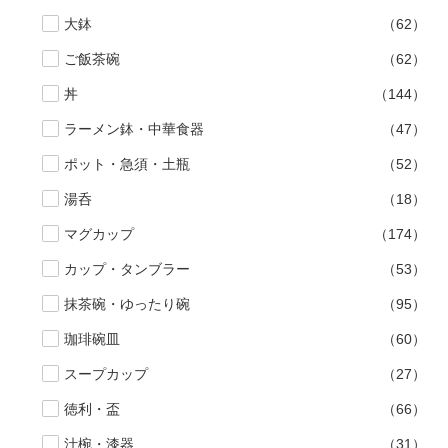
大鉢
（62）
ご飯茶碗
（62）
丼
（144）
ラーメン鉢・中華食器
（47）
ポット・急須・土瓶
（52）
湯呑
（18）
マグカップ
（174）
カップ・タンブラー
（53）
抹茶碗・ゆったり碗
（95）
珈琲碗皿
（60）
スープカップ
（27）
徳利・盃
（66）
汁椀・漆器
（31）