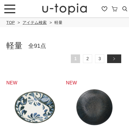
TOP
アイテム検索
軽量
軽量
全91点
こだわり条件で絞り込み
1
2
3
»
キーワード
NEW
NEW
商品タイプ
通常商品
セール商品
OUTLET
予約商