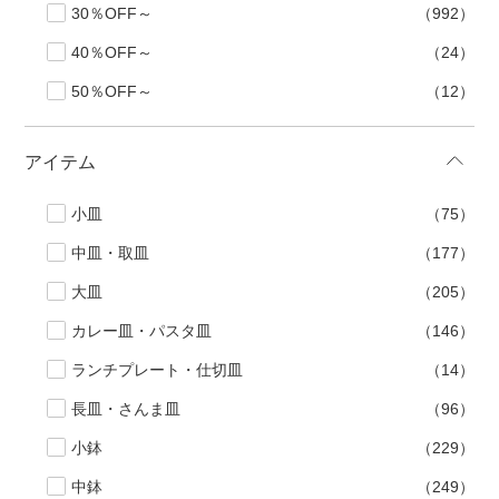
30％OFF～
（992）
40％OFF～
（24）
50％OFF～
（12）
アイテム
小皿
（75）
中皿・取皿
（177）
大皿
（205）
カレー皿・パスタ皿
（146）
ランチプレート・仕切皿
（14）
長皿・さんま皿
（96）
小鉢
（229）
中鉢
（249）