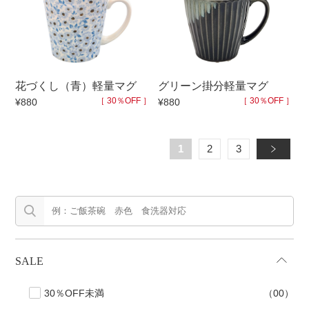
花づくし（青）軽量マグ
グリーン掛分軽量マグ
［ 30％OFF ］
［ 30％OFF ］
¥880
¥880
1
2
3
»
SALE
30％OFF未満
（00）