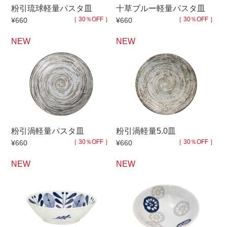
粉引琉球軽量パスタ皿
十草ブルー軽量パスタ皿
［ 30％OFF ］
［ 30％OFF ］
¥660
¥660
セール
30％OFF未満
10％OFF
20％OFF
NEW
NEW
50％OFF～
50％OFF
60％OFF
アイテム
小皿
中皿・取皿
カレー皿・パスタ皿
ランチプレート・仕切皿
粉引渦軽量パスタ皿
粉引渦軽量5.0皿
長皿・さんま皿
付出皿
［ 30％OFF ］
［ 30％OFF ］
¥660
¥660
小付・珍味
呑水
NEW
NEW
蓋物
中鉢
盛鉢
ご飯茶碗
小丼
ラーメン鉢・中華食器
ポット
急須