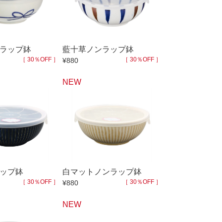
70％OFF
80％OFF
干支
皿
その他
盛皿
ラップ鉢
藍十草ノンラップ鉢
［ 30％OFF ］
［ 30％OFF ］
¥880
仕切皿
千代口
NEW
納豆鉢
大鉢
丼
ポット・急須・土瓶
湯呑
ップ鉢
白マットノンラップ鉢
カップ・タンブラー
［ 30％OFF ］
［ 30％OFF ］
¥880
ビアカップ
NEW
碗
抹茶碗