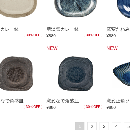
ビカレー鉢
新淡雪カレー鉢
窯変たわみ
［ 30％OFF ］
［ 30％OFF ］
¥880
¥880
NEW
NEW
晶なで角盛皿
窯変なで角盛皿
窯変正角ソ
［ 30％OFF ］
［ 30％OFF ］
¥880
¥880
1
2
3
4
5