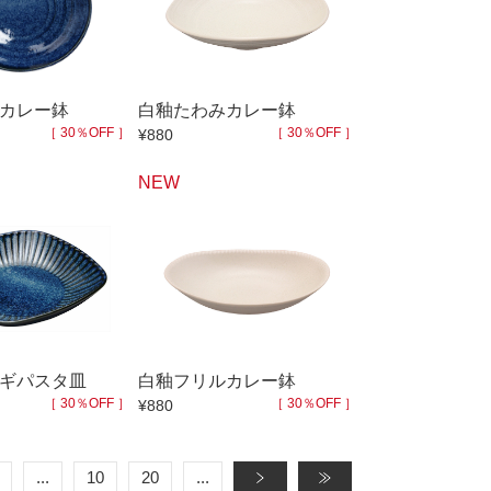
カレー鉢
白釉たわみカレー鉢
［ 30％OFF ］
［ 30％OFF ］
¥880
NEW
ギパスタ皿
白釉フリルカレー鉢
［ 30％OFF ］
［ 30％OFF ］
¥880
...
10
20
...
»
»