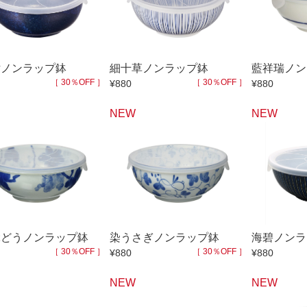
50％OFF～
50％OFF
60％OFF
抹茶碗・ゆったり碗
箸置
ーメン鉢・
珈琲碗皿
耐熱
中皿・取皿
大皿
華食器
紺ノンラップ鉢
細十草ノンラップ鉢
藍祥瑞ノン
［ 30％OFF ］
［ 30％OFF ］
¥880
¥880
パスタ皿
ランチプレート・仕切皿
ランチプレート
ま皿
付出皿
小鉢
NEW
NEW
呑水
ノンラップ鉢
中鉢
向付
ご飯茶碗
茶漬碗
ラーメン鉢・中華食器
ラーメン鉢
急須
土瓶
ぶどうノンラップ鉢
染うさぎノンラップ鉢
海碧ノンラ
蓋付マグ
デミマグ
［ 30％OFF ］
［ 30％OFF ］
¥880
¥880
プ
タンブラー
焼酎カップ
NEW
NEW
フグヒレ酒
抹茶碗・ゆったり