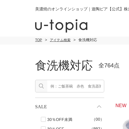
美濃焼のオンラインショップ｜遊陶ピア【公式】株
食洗機対応
TOP
アイテム検索
こだわり条件で絞り込み
食洗機対応
全764点
小皿
小
キーワード
中皿・取皿
中
商品タイプ
通常商品
NEW
SALE
大皿
大
（00）
30％OFF未満
セール
30％OFF未
カレー皿・
ご
パスタ皿
（992）