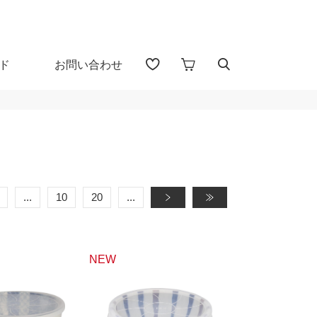
ド
お問い合わせ
アイテム検索（全 1655 点)
る
プカップ
子供食器
...
10
20
...
»
»
・盃
ガラス
NEW
・漆器
花器・インテリア
30％OFF
40％OFF～
カトラリー
置物