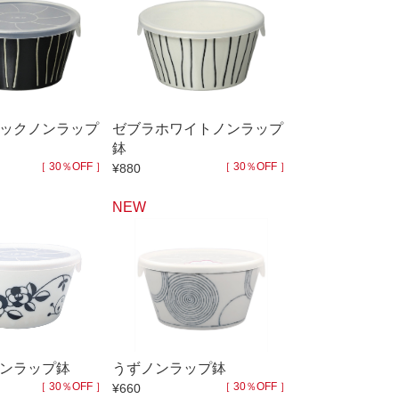
スープカップ
ぐい呑・盃
茶托
耐熱食器
一輪立
ックノンラップ
ゼブラホワイトノンラップ
鉢
その他
［ 30％OFF ］
［ 30％OFF ］
¥880
NEW
300円～
400円～
800円～
900円～
2,500円〜
5,000円～9,999円
9,000円〜
10,000円以上
ンラップ鉢
うずノンラップ鉢
［ 30％OFF ］
［ 30％OFF ］
¥660