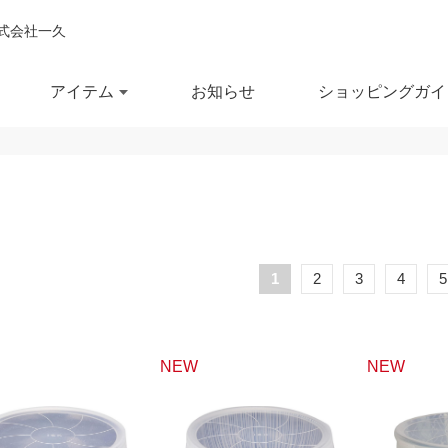
式会社一久
アイテム
お知らせ
ショッピングガイ
閉じ
全ての商品を見る
商品を検索する
鉢
ポット・急須
スー
1
2
3
4
5
鉢
湯呑
徳利
セール商品
OUTLET
予約商品
RECCOMEND
NEW
NEW
鉢
マグカップ
汁椀
満
10％OFF
20％OFF
30％OFF～
飯茶碗
カップ・タンブラー
箸・