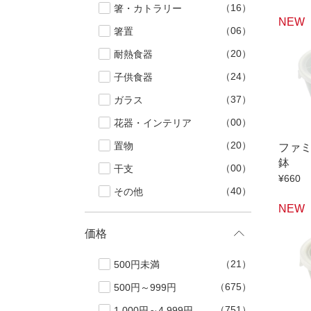
（16）
箸・カトラリー
ブランド・窯名・
NEW
作家名
（06）
箸置
（20）
耐熱食器
特集
（24）
子供食器
（37）
ガラス
カラー
（00）
花器・インテリア
（20）
置物
ファ
素材
鉢
（00）
干支
¥660
（40）
その他
機能性
NEW
価格
手ざわり
（21）
500円未満
柄
（675）
500円～999円
（751）
1,000円～4,999円