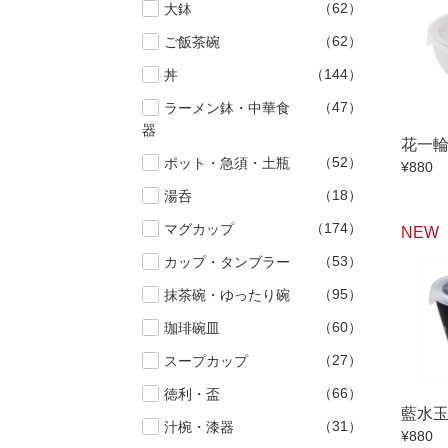
（62）
大鉢
小抹茶碗
（62）
ご飯茶碗
徳利・盃
（144）
丼
そば徳利
（47）
ラーメン鉢・中華食
箸・カトラ
器
子供食器
花一
（52）
ポット・急須・土瓶
¥880
置物
（18）
湯呑
調理雑器
（174）
マグカップ
NEW
（53）
カップ・タンブラー
価格
500円未満
（95）
抹茶碗・ゆったり碗
500円～99
（60）
珈琲碗皿
1,000円～4,
（27）
スープカップ
3,000円〜
（66）
徳利・盃
5,000円〜
藍水
（31）
汁椀・漆器
¥880