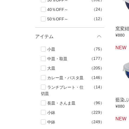
30％OFF～
40％OFF
ランチプレート・
（24）
40％OFF～
丼
90％OFF
仕切皿
（12）
50％OFF～
ラ
長皿・さんま皿
アイテム
小皿
中
窯変
¥880
アイテム
カレー皿・
長皿・さん
NEW
（75）
小皿
小付・珍味
（177）
中皿・取皿
蓋物
（205）
大皿
盛鉢
（146）
カレー皿・パスタ皿
小丼
（14）
ランチプレート・仕
切皿
ポット
藍染
（96）
長皿・さんま皿
マグカップ
¥880
（229）
小鉢
ロックカッ
NEW
（249）
中鉢
そば千代口