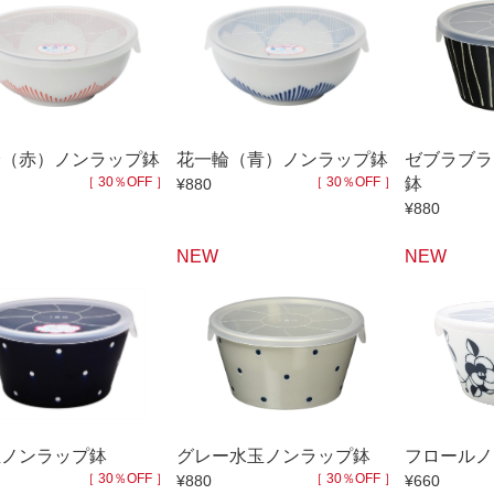
ゆったり碗
珈琲碗皿
徳利
冷酒器
汁椀・漆器
汁椀
リー
箸
箸置
ガラス
花器・インテリア
輪（赤）ノンラップ鉢
花一輪（青）ノンラップ鉢
ゼブラブラ
［ 30％OFF ］
［ 30％OFF ］
鉢
¥880
アフロビューティ
干支
¥880
むし碗
茶道具
NEW
NEW
99円未満
100円～
200円～
9円
500円～
600円～
700円～
999円
1,000円〜
1,500円〜
2,000円〜
3,500円〜
4,000円〜
4,500円〜
6,000円〜
7,000円〜
8,000円〜
玉ノンラップ鉢
グレー水玉ノンラップ鉢
フロールノ
［ 30％OFF ］
［ 30％OFF ］
¥880
¥660