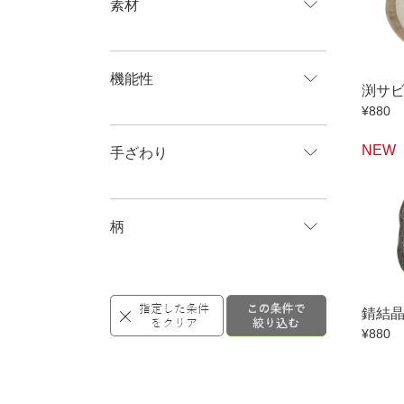
素材
機能性
渕サ
¥880
NEW
手ざわり
柄
錆結
¥880