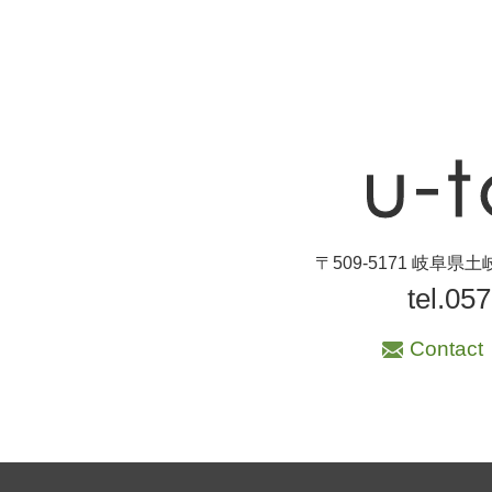
〒509-5171 岐阜
tel.05
Contact