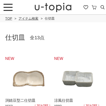
TOP
アイテム検索
仕切皿
仕切皿
全13点
こだわり条件で絞り込み
NEW
NEW
キーワード
商品タイプ
渕錆豆型二仕切皿
涼風仕切皿
通常商品
セール商品
OUTLET
予約商
［ 30％OFF ］
［ 30％OFF ］