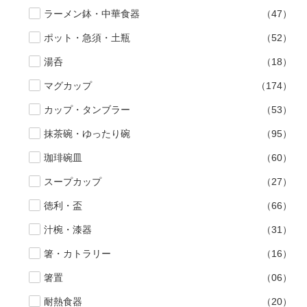
ラーメン鉢・中華食器
（47）
ポット・急須・土瓶
（52）
湯呑
（18）
マグカップ
（174）
カップ・タンブラー
（53）
抹茶碗・ゆったり碗
（95）
珈琲碗皿
（60）
スープカップ
（27）
徳利・盃
（66）
汁椀・漆器
（31）
箸・カトラリー
（16）
箸置
（06）
耐熱食器
（20）