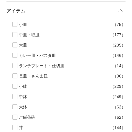
アイテム
小皿
（75）
中皿・取皿
（177）
大皿
（205）
カレー皿・パスタ皿
（146）
ランチプレート・仕切皿
（14）
長皿・さんま皿
（96）
小鉢
（229）
中鉢
（249）
大鉢
（62）
ご飯茶碗
（62）
丼
（144）