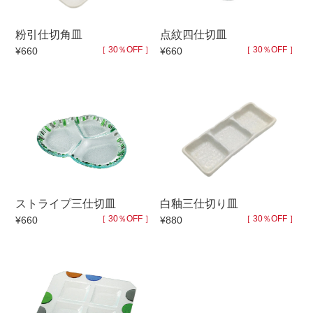
500円～
600円～
700円～
粉引仕切角皿
点紋四仕切皿
1,500円〜
2,000円〜
2,500円〜
［ 30％OFF ］
［ 30％OFF ］
¥660
¥660
5,000円～9,999円
5,000円〜
6,000円〜
ブランド・窯名・作家名
特集
カラー
ストライプ三仕切皿
白釉三仕切り皿
［ 30％OFF ］
［ 30％OFF ］
¥660
¥880
素材
機能性