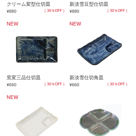
クリーム変型仕切皿
新淡雪豆型仕切皿
マグカップ
蓋付マグ
［ 30％OFF ］
［ 30％OFF ］
¥880
¥880
ロックカップ
タンブラー
NEW
NEW
そば千代口
フグヒレ酒
小抹茶碗
ゆったり碗
徳利・盃
徳利
そば徳利
汁椀・漆器
箸・カトラリー
箸
窯変三品仕切皿
新淡雪仕切角皿
子供食器
ガラス
［ 30％OFF ］
［ 30％OFF ］
¥660
¥660
置物
アフロビューティ
NEW
調理雑器
むし碗
価格
500円未満
99円未満
100円～