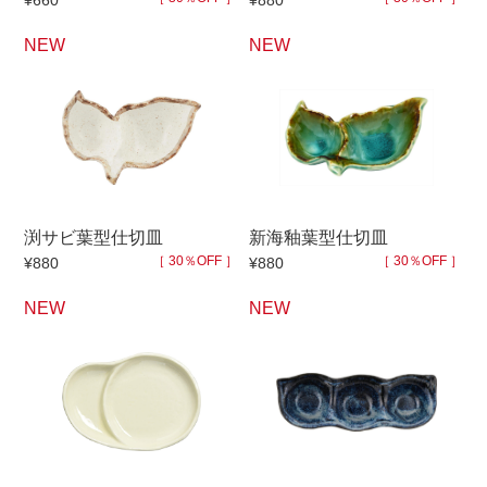
¥660
¥880
NEW
NEW
セール
30％OFF未満
10％OFF
20％OFF
50％OFF～
50％OFF
60％OFF
アイテム
小皿
中皿・取皿
渕サビ葉型仕切皿
新海釉葉型仕切皿
カレー皿・パスタ皿
ランチプレート・仕切皿
［ 30％OFF ］
［ 30％OFF ］
¥880
¥880
長皿・さんま皿
付出皿
NEW
NEW
小付・珍味
呑水
蓋物
中鉢
盛鉢
ご飯茶碗
小丼
ラーメン鉢・中華食器
ポット
急須