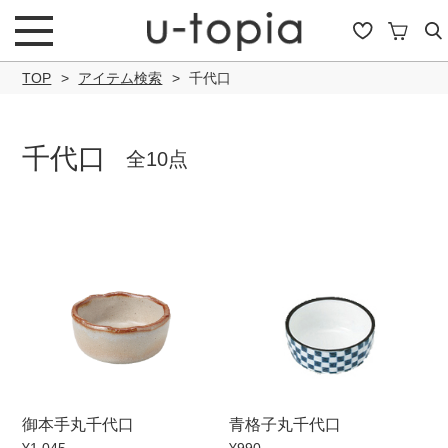
TOP
アイテム検索
千代口
千代口
全10点
こだわり条件で絞り込み
キーワード
商品タイプ
御本手丸千代口
青格子丸千代口
通常商品
セール商品
OUTLET
予約商