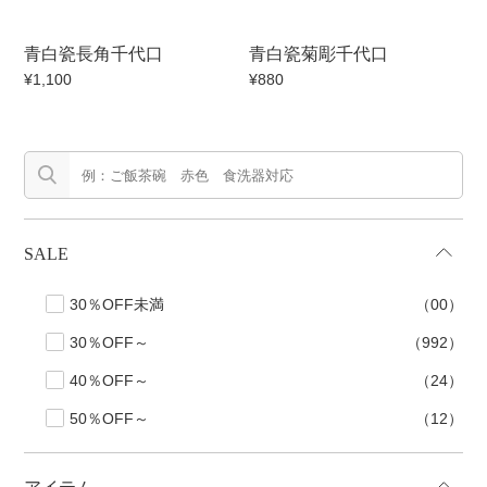
500円～
600円～
700円～
青白瓷長角千代口
青白瓷菊彫千代口
1,500円〜
2,000円〜
2,500円〜
¥1,100
¥880
5,000円～9,999円
5,000円〜
6,000円〜
ブランド・窯名・作家名
特集
SALE
30％OFF未満
（00）
カラー
30％OFF～
（992）
素材
40％OFF～
（24）
50％OFF～
（12）
機能性