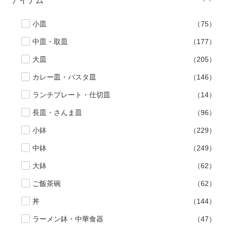
アイテム
手ざわり
小皿
（75）
中皿・取皿
（177）
柄
大皿
（205）
カレー皿・パスタ皿
（146）
ランチプレート・仕切皿
（14）
長皿・さんま皿
（96）
小鉢
（229）
中鉢
（249）
大鉢
（62）
ご飯茶碗
（62）
丼
（144）
ラーメン鉢・中華食器
（47）