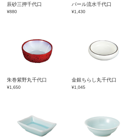
辰砂三押千代口
パール流水千代口
マグカップ
蓋付マグ
¥880
¥1,430
ロックカップ
タンブラー
そば千代口
フグヒレ酒
小抹茶碗
ゆったり碗
徳利・盃
徳利
そば徳利
汁椀・漆器
箸・カトラリー
箸
朱巻紫野丸千代口
金銀ちらし丸千代口
子供食器
ガラス
¥1,650
¥1,045
置物
アフロビューティ
調理雑器
むし碗
価格
500円未満
99円未満
100円～