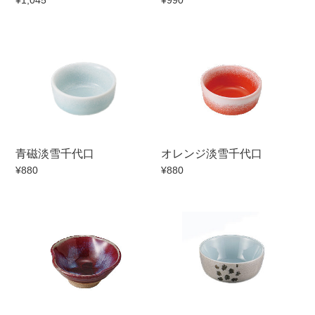
¥1,045
¥990
セール
30％OFF未満
10％OFF
20％OFF
50％OFF～
50％OFF
60％OFF
アイテム
小皿
中皿・取皿
青磁淡雪千代口
オレンジ淡雪千代口
カレー皿・パスタ皿
ランチプレート・仕切皿
¥880
¥880
長皿・さんま皿
付出皿
小付・珍味
呑水
蓋物
中鉢
盛鉢
ご飯茶碗
小丼
ラーメン鉢・中華食器
ポット
急須