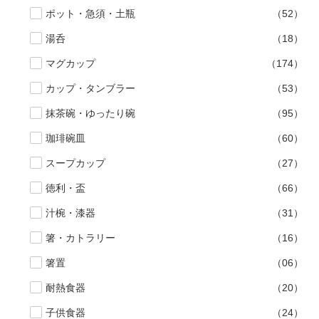
ポット・急須・土瓶
（52）
湯呑
（18）
マグカップ
（174）
カップ・タンブラー
（53）
抹茶碗・ゆったり碗
（95）
珈琲碗皿
（60）
スープカップ
（27）
徳利・盃
（66）
汁椀・漆器
（31）
箸・カトラリー
（16）
箸置
（06）
耐熱食器
（20）
子供食器
（24）