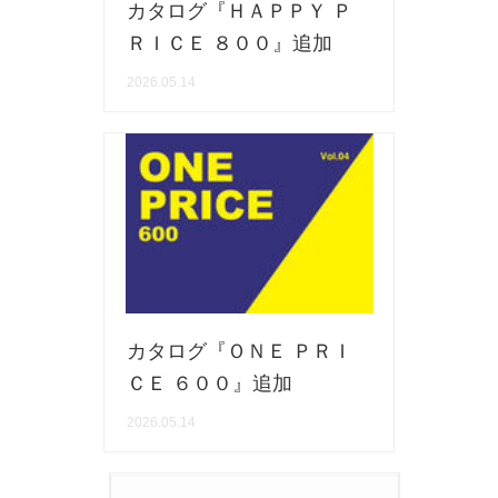
カタログ『ＨＡＰＰＹ Ｐ
マグカップ
蓋付マグ
ＲＩＣＥ ８００』追加
ロックカップ
タンブラー
2026.05.14
そば千代口
フグヒレ酒
小抹茶碗
ゆったり碗
徳利・盃
徳利
そば徳利
汁椀・漆器
箸・カトラリー
箸
子供食器
ガラス
置物
アフロビューティ
カタログ『ＯＮＥ ＰＲＩ
調理雑器
むし碗
ＣＥ ６００』追加
2026.05.14
価格
500円未満
99円未満
100円～