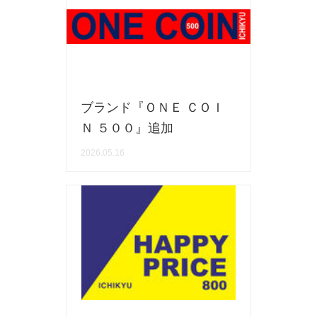
セール
30％OFF未満
10％OFF
20％OFF
50％OFF～
50％OFF
60％OFF
ブランド『ＯＮＥ ＣＯＩ
アイテム
Ｎ ５００』追加
小皿
中皿・取皿
2026.05.16
カレー皿・パスタ皿
ランチプレート・仕切皿
長皿・さんま皿
付出皿
小付・珍味
呑水
蓋物
中鉢
盛鉢
ご飯茶碗
小丼
ラーメン鉢・中華食器
ポット
急須