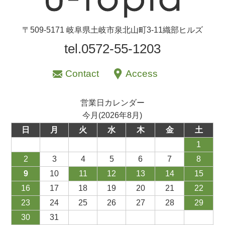
セール
〒509-5171 岐阜県土岐市泉北山町3-11織部ヒルズ
30％OFF未満
10％OFF
20％OFF
tel.0572-55-1203
50％OFF～
50％OFF
60％OFF
Contact
Access
アイテム
小皿
中皿・取皿
営業日カレンダー
今月(2026年8月)
カレー皿・パスタ皿
ランチプレート・仕切皿
日
月
火
水
木
金
土
長皿・さんま皿
付出皿
1
小付・珍味
呑水
2
3
4
5
6
7
8
蓋物
中鉢
9
10
11
12
13
14
15
盛鉢
ご飯茶碗
16
17
18
19
20
21
22
23
24
25
26
27
28
29
小丼
ラーメン鉢・中華食器
30
31
ポット
急須